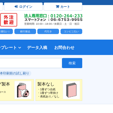
ログイン
カート
営業時間: 10:00～18:00 / 休業日：土・日・祝日
D（後払い）
銀行振込
代引き
コンビニ払い
ンプレート
データ入稿
お問合わせ
トダウンロード
力時の前提知識・注意事項
トを開く
て
て
・イラスト）の配置
て
書を印刷する
タ作成注意点
印刷会社
個人・サークル
検索
綴じ冊子
じ冊子
じ冊子
グ製本
紙（無線綴じ冊子）
クカバー、帯
し
入稿ガイド（word）
教材・テキスト
報告書・資料・会報
論文・論文集
記念誌
カタログ、パンフレット
マニュアル・説明書
自費出版・小説
写真集・作品集
自費出版・小説
文芸誌
文集・詩集
自分史
卒園アルバム、卒業アルバム
#本印刷前の試し刷り
グ製本
製本なし
・1冊ずつ合紙
コース
・1冊ずつ帯掛け
・表紙あり／なし