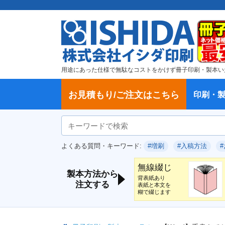
用途にあった仕様で無駄なコストをかけず冊子印刷・製本い
お見積もり/ご注文はこちら
印刷・
ご注文方法
学校・大学、各種スクール
製本方法から選ぶ
冊子
納期、送料
ご注文からお届けまで
お支払方法
仕様変更のお手続き
増刷のご依頼
変更、キャンセル、返品・交換につ
ポイントについて
教材・テキスト
論文・論文集
記念誌
カタログ、パンフレット
文集・詩集
卒園アルバム、卒業アルバム
無線綴じ冊子
中綴じ冊子
平綴じ冊子
リング製本
取扱
製本
冊子
オプ
試し
表紙
デー
オフ
よくある質問・キーワード:
#増刷
#入稿方法
いて
につ
無線綴じ
製本方法から
背表紙あり
注文する
表紙と本文を
糊で綴じます