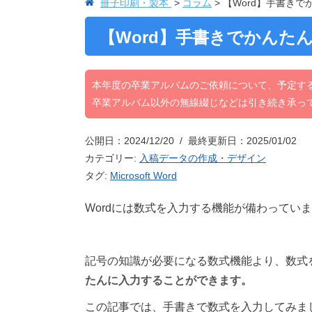
冊子印刷・製本
コラム
【Word】手書き
【Word】手書きでかんた
本年度の卒業アルバムのご依頼について、予定す
卒業アルバム以外の無線綴じなどは引き続き承っ
公開日：2024/12/20 / 最終更新日：2025/01/02
カテゴリー:
入稿データの作成・デザイン
タグ:
Microsoft Word
Wordには数式を入力する機能が備わってい
記号の知識が必要になる数式機能より、数式
たんに入力することができます。
この記事では、手書きで数式を入力してみま