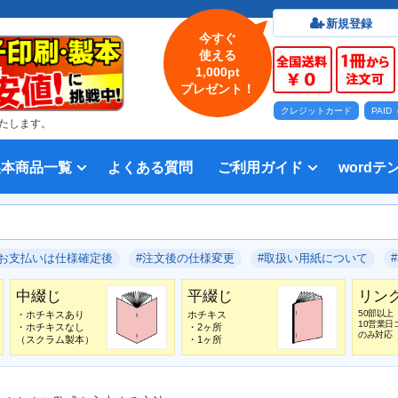
新規登録
今すぐ
使える
1,000pt
プレゼント！
クレジットカード
PAI
たします。
製本商品一覧
よくある質問
ご利用ガイド
wordテ
印刷について
法人・各種団体
印刷カラーから選ぶ
入稿方法
出版社
オプション加工から選ぶ
テンプレー
Word入
テンプレー
前付につい
本文につい
画像（写真
奥付につい
入力した文
デー
い用紙
方法 綴じ方の種類
印刷 対応サイズ
ション加工
刷り
データ無料作成サービス
タ修正サービス
セット印刷、オンデマンド印刷
報告書・資料・会報
記念誌
カタログ、パンフレット
マニュアル・説明書
宗教書
表紙カラー/本文モノクロの冊子
モノクロ冊子
フルカラー冊子
本文のカラー・モノクロ混在印刷
背幅計算ツール
WEB入稿ガイド｜データ作成チェ
対応アプリケーション、ファイル形
教材・テキスト
写真集・作品集
自費出版・小説
文芸誌
文集・詩集
宗教書
自分史
PP加工
ブックカバー、帯
箔押し
見返し加工
扉
片袖折り
穴あけ加工
無線
中綴
平綴
リン
背表
ブッ
箔押
PDF
#お支払いは仕様確定後
#注文後の仕様変更
#取扱い用紙について
いて
ックリスト
式
中綴じ
平綴じ
リン
50部以上
・ホチキスあり
ホチキス
10営業日
・ホチキスなし
・2ヶ所
のみ対応
（スクラム製本）
・1ヶ所