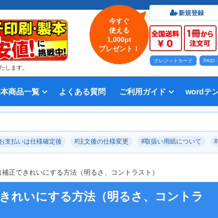
新規登録
今すぐ
使える
1,000pt
プレゼント！
クレジットカード
PAI
たします。
製本商品一覧
よくある質問
ご利用ガイド
wordテ
印刷について
法人・各種団体
印刷カラーから選ぶ
入稿方法
出版社
オプション加工から選ぶ
テンプレー
Word入
テンプレー
前付につい
本文につい
画像（写真
奥付につい
入力した文
デー
い用紙
方法 綴じ方の種類
印刷 対応サイズ
ション加工
刷り
データ無料作成サービス
タ修正サービス
セット印刷、オンデマンド印刷
報告書・資料・会報
記念誌
カタログ、パンフレット
マニュアル・説明書
宗教書
表紙カラー/本文モノクロの冊子
モノクロ冊子
フルカラー冊子
本文のカラー・モノクロ混在印刷
背幅計算ツール
WEB入稿ガイド｜データ作成チェ
対応アプリケーション、ファイル形
教材・テキスト
写真集・作品集
自費出版・小説
文芸誌
文集・詩集
宗教書
自分史
PP加工
ブックカバー、帯
箔押し
見返し加工
扉
片袖折り
穴あけ加工
無線
中綴
平綴
リン
背表
ブッ
箔押
PDF
#お支払いは仕様確定後
#注文後の仕様変更
#取扱い用紙について
いて
ックリスト
式
露出補正できれいにする方法（明るさ、コントラスト）
できれいにする方法（明るさ、コントラ