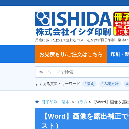
用途にあった仕様で無駄なコストをかけず冊子印刷・製本い
お見積もり/ご注文はこちら
印刷・
ご注文方法
学校・大学、各種スクール
製本方法から選ぶ
冊子
納期、送料
ご注文からお届けまで
お支払方法
仕様変更のお手続き
増刷のご依頼
変更、キャンセル、返品・交換につ
ポイントについて
教材・テキスト
論文・論文集
記念誌
カタログ、パンフレット
文集・詩集
卒園アルバム、卒業アルバム
無線綴じ冊子
中綴じ冊子
平綴じ冊子
リング製本
取扱
製本
冊子
オプ
試し
表紙
デー
オフ
よくある質問・キーワード:
#増刷
#入稿方法
いて
につ
冊子印刷・製本
コラム
【Word】画像を
【Word】画像を露出補正
スト）