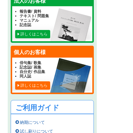
法人のお客様
報告書/ 資料
テキスト/ 問題集
マニュアル
記念誌
詳しくはこちら
個人のお客様
俳句集/ 歌集
記念誌/ 画集
自分史/ 作品集
同人誌
詳しくはこちら
ご利用ガイド
納期について
試し刷りについて