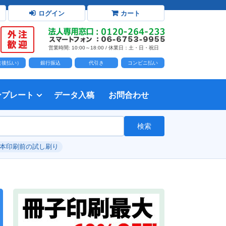
ログイン
カート
営業時間: 10:00～18:00 / 休業日：土・日・祝日
D（後払い）
銀行振込
代引き
コンビニ払い
ンプレート
データ入稿
お問合わせ
トダウンロード
力時の前提知識・注意事項
トを開く
て
て
・イラスト）の配置
て
書を印刷する
タ作成注意点
印刷会社
個人・サークル
検索
綴じ冊子
じ冊子
じ冊子
グ製本
紙（無線綴じ冊子）
クカバー、帯
し
入稿ガイド（word）
教材・テキスト
報告書・資料・会報
論文・論文集
記念誌
カタログ、パンフレット
マニュアル・説明書
自費出版・小説
写真集・作品集
自費出版・小説
文芸誌
文集・詩集
自分史
卒園アルバム、卒業アルバム
#本印刷前の試し刷り