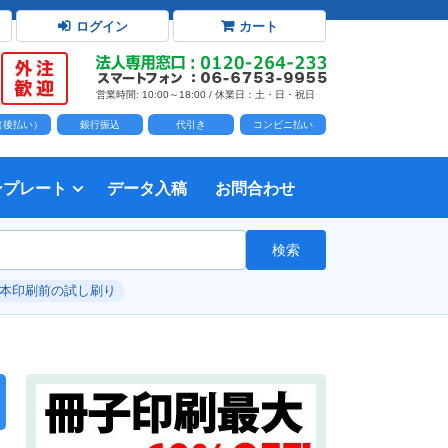
ログイン
カート
営業時間: 10:00～18:00 / 休業日：土・日・祝日
D（後払い）
銀行振込
代引き
コンビニ払い
ンプレート
データ入稿
お問合わせ
トダウンロード
力時の前提知識・注意事項
トを開く
て
て
・イラスト）の配置
て
書を印刷する
タ作成注意点
印刷会社
個人・サークル
検索
綴じ冊子
じ冊子
じ冊子
グ製本
紙（無線綴じ冊子）
クカバー、帯
し
入稿ガイド（word）
教材・テキスト
報告書・資料・会報
論文・論文集
記念誌
カタログ、パンフレット
マニュアル・説明書
自費出版・小説
写真集・作品集
自費出版・小説
文芸誌
文集・詩集
自分史
卒園アルバム、卒業アルバム
#本印刷前の試し刷り