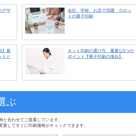
のデザ
会社、学校、お店で活躍 小ロッ
トの冊子印刷
刷】最
ネット印刷の選び方、重要な5つの
ンドと
ポイント【冊子印刷の場合】
選ぶ
例と合わせてご提案しています。
変更してすぐに印刷価格がチェックできます。