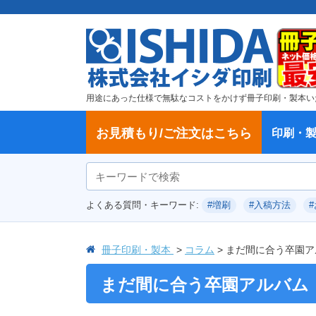
用途にあった仕様で無駄なコストをかけず冊子印刷・製本い
お見積もり/ご注文はこちら
印刷・
ご注文方法
学校・大学、各種スクール
製本方法から選ぶ
冊子
納期、送料
ご注文からお届けまで
お支払方法
仕様変更のお手続き
増刷のご依頼
変更、キャンセル、返品・交換につ
ポイントについて
教材・テキスト
論文・論文集
記念誌
カタログ、パンフレット
文集・詩集
卒園アルバム、卒業アルバム
無線綴じ冊子
中綴じ冊子
平綴じ冊子
リング製本
取扱
製本
冊子
オプ
試し
表紙
デー
オフ
よくある質問・キーワード:
#増刷
#入稿方法
いて
につ
冊子印刷・製本
コラム
まだ間に合う卒園ア
まだ間に合う卒園アルバム