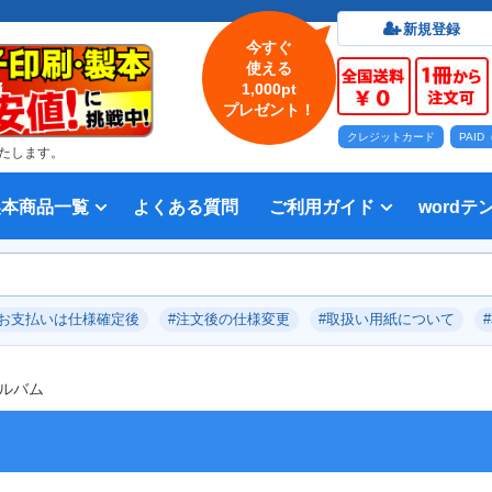
新規登録
今すぐ
使える
1,000pt
プレゼント！
クレジットカード
PAI
たします。
製本商品一覧
よくある質問
ご利用ガイド
wordテ
印刷について
法人・各種団体
印刷カラーから選ぶ
入稿方法
出版社
オプション加工から選ぶ
テンプレー
Word入
テンプレー
前付につい
本文につい
画像（写真
奥付につい
入力した文
デー
い用紙
方法 綴じ方の種類
印刷 対応サイズ
ション加工
刷り
データ無料作成サービス
タ修正サービス
セット印刷、オンデマンド印刷
報告書・資料・会報
記念誌
カタログ、パンフレット
マニュアル・説明書
宗教書
表紙カラー/本文モノクロの冊子
モノクロ冊子
フルカラー冊子
本文のカラー・モノクロ混在印刷
背幅計算ツール
WEB入稿ガイド｜データ作成チェ
対応アプリケーション、ファイル形
教材・テキスト
写真集・作品集
自費出版・小説
文芸誌
文集・詩集
宗教書
自分史
PP加工
ブックカバー、帯
箔押し
見返し加工
扉
片袖折り
穴あけ加工
無線
中綴
平綴
リン
背表
ブッ
箔押
PDF
#お支払いは仕様確定後
#注文後の仕様変更
#取扱い用紙について
いて
ックリスト
式
ルバム