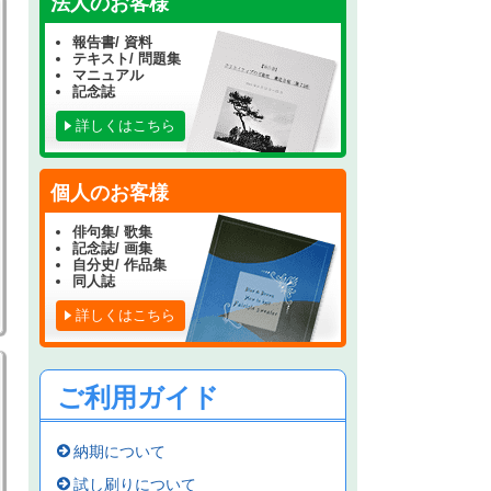
法人のお客様
報告書/ 資料
テキスト/ 問題集
マニュアル
記念誌
詳しくはこちら
個人のお客様
俳句集/ 歌集
記念誌/ 画集
自分史/ 作品集
同人誌
詳しくはこちら
ご利用ガイド
納期について
試し刷りについて