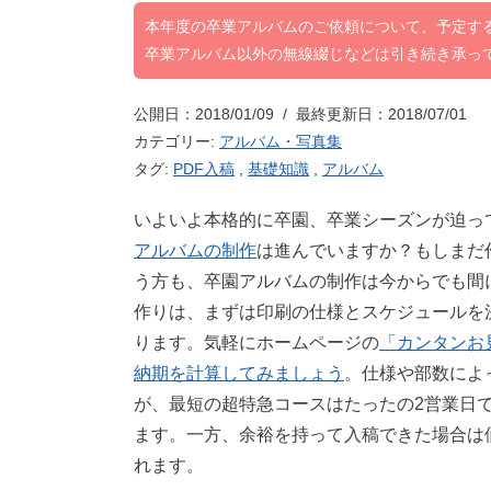
本年度の卒業アルバムのご依頼について、予定す
卒業アルバム以外の無線綴じなどは引き続き承っ
公開日：2018/01/09 / 最終更新日：2018/07/01
カテゴリー:
アルバム・写真集
タグ:
PDF入稿
,
基礎知識
,
アルバム
いよいよ本格的に卒園、卒業シーズンが迫っ
アルバムの制作
は進んでいますか？もしまだ
う方も、卒園アルバムの制作は今からでも間
作りは、まずは印刷の仕様とスケジュールを
ります。気軽にホームページの
「カンタンお
納期を計算してみましょう
。仕様や部数によ
が、最短の超特急コースはたったの2営業日
ます。一方、余裕を持って入稿できた場合は
れます。