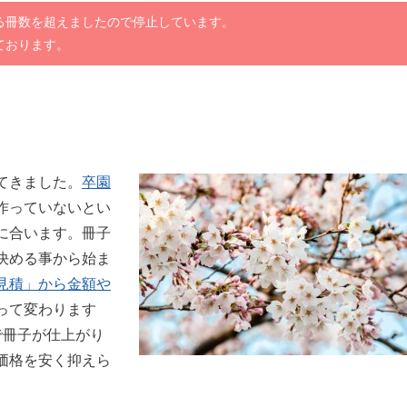
る冊数を超えましたので停止しています。
ております。
てきました。
卒園
作っていないとい
に合います。冊子
決める事から始ま
見積」から金額や
って変わります
で冊子が仕上がり
価格を安く抑えら