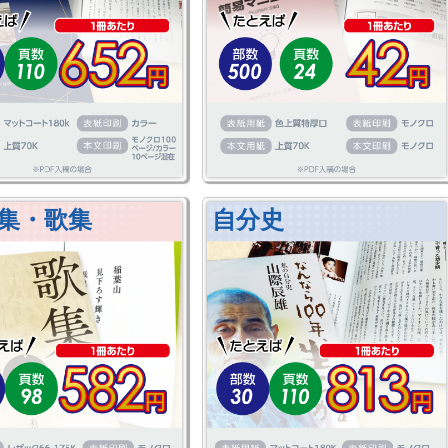
集・歌集
自分史