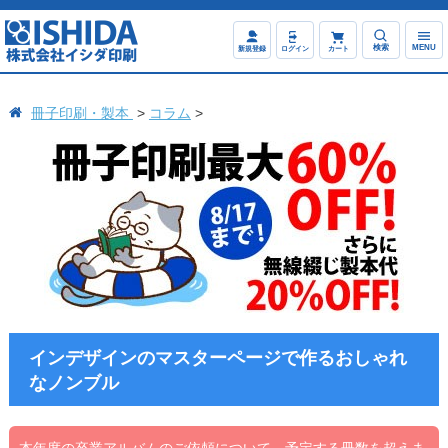
検索
MENU
新規登録
ログイン
カート
冊子印刷・製本
コラム
インデザインのマスターページで作るおしゃれ
なノンブル