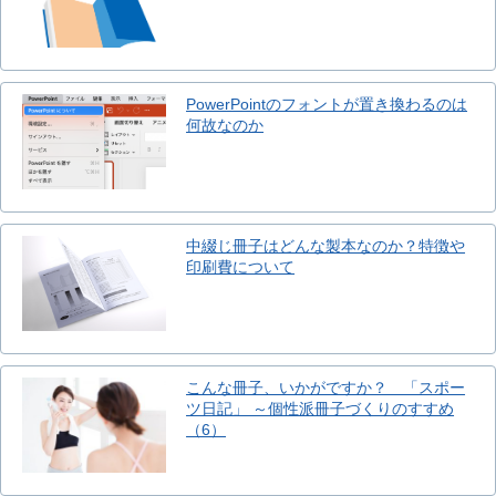
PowerPointのフォントが置き換わるのは
何故なのか
中綴じ冊子はどんな製本なのか？特徴や
印刷費について
こんな冊子、いかがですか？ 「スポー
ツ日記」 ～個性派冊子づくりのすすめ
（6）