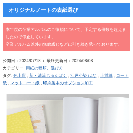
オリジナルノートの表紙選び
本年度の卒業アルバムのご依頼について、予定する冊数を超えま
したので停止しています。
卒業アルバム以外の無線綴じなどは引き続き承っております。
公開日：2024/07/18 / 最終更新日：2024/08/08
カテゴリー:
用紙の種類、選び方
タグ:
色上質
,
新・清流じゅんぱく
,
江戸小染 はな
,
上質紙
,
コート
紙
,
マットコート紙
,
印刷製本のオプション加工