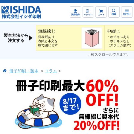
検索
MENU
新規登録
ログイン
カート
無線綴じ
中綴じ
製本方法から
背表紙あり
・ホチキスあり
注文する
表紙と本文を
・ホチキスなし
糊で綴じます
（スクラム製本）
→ 横スクロールできます。
冊子印刷・製本
コラム