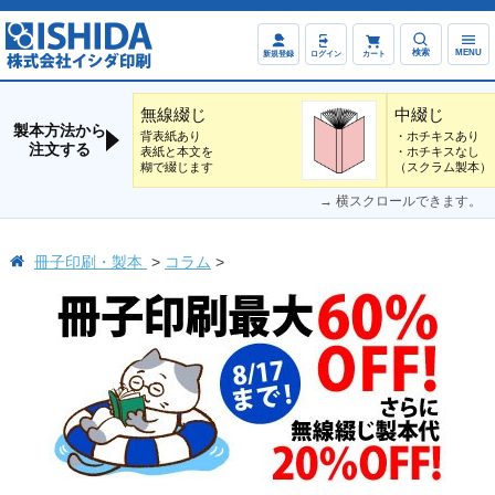
検索
MENU
新規登録
ログイン
カート
無線綴じ
中綴じ
製本方法から
背表紙あり
・ホチキスあり
注文する
表紙と本文を
・ホチキスなし
糊で綴じます
（スクラム製本）
→ 横スクロールできます。
冊子印刷・製本
コラム