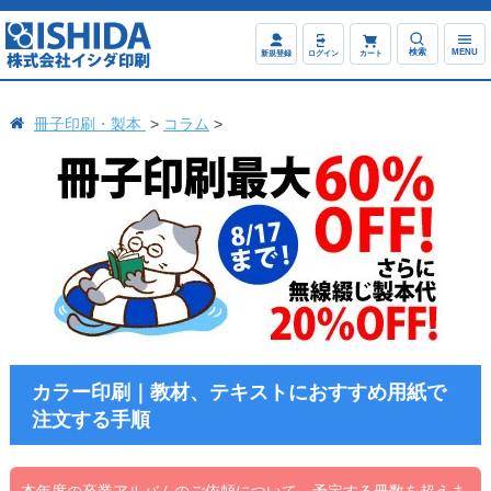
検索
MENU
新規登録
ログイン
カート
冊子印刷・製本
コラム
カラー印刷｜教材、テキストにおすすめ用紙で
注文する手順