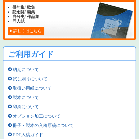
俳句集/ 歌集
記念誌/ 画集
自分史/ 作品集
同人誌
詳しくはこちら
ご利用ガイド
納期について
試し刷りについて
取扱い用紙について
製本について
印刷について
オプション加工について
冊子・製本の入稿原稿について
PDF入稿ガイド