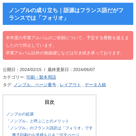
ノンブルの成り立ち｜語源はフランス語だがフ
ランスでは「フォリオ」
本年度の卒業アルバムのご依頼について、予定する冊数を超えま
したので停止しています。
卒業アルバム以外の無線綴じなどは引き続き承っております。
公開日：2024/02/15 / 最終更新日：2024/06/07
カテゴリー:
印刷・製本用語
タグ:
ノンブル、ページ番号
,
レイアウト
,
データ入稿
目次
ノンブルの起源
「ノンブル」と呼ぶことのメリット
「ノンブル」のフランス語訳は「フォリオ」です
冊子印刷のお見積もり＆ご注文ページ