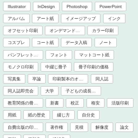
Illustrator
InDesign
Photoshop
PowerPoint
アルバム
アート紙
イメージアップ
インク
オフセット印刷
オンデマンド印刷
カラー印刷
コスプレ
コート紙
データ入稿
ノート
パンフレット印刷
フォント
マットコート紙
モノクロ印刷
中綴じ冊子
冊子印刷の価格
写真集
卒論
印刷製本のオプション加工
同人誌
同人誌即売会
大学
子どもの成長記録
教育関係の冊子印刷（大学、学校、塾）
新書
校正
格安
活版印刷
用紙
紙の歴史
綴じ方
自分史
自費出版の印刷製本
著作権
見積
解像度
論文