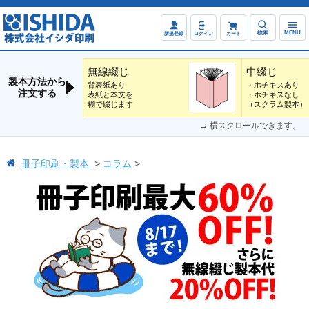
検索
MENU
新規登録
ログイン
カート
無線綴じ
中綴じ
製本方法から
背表紙あり
・ホチキスあり
注文する
表紙と本文を
・ホチキスなし
糊で綴じます
（スクラム製本）
→ 横スクロールできます。
冊子印刷・製本
コラム