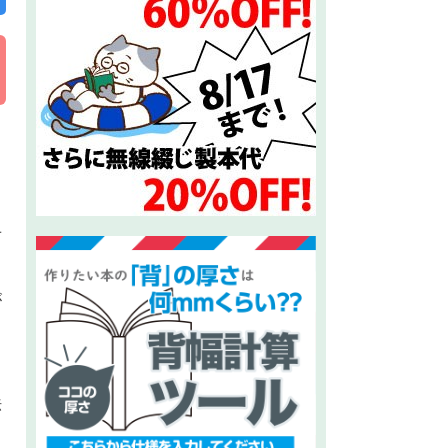
せ
が
法