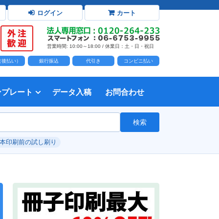
ログイン
カート
営業時間: 10:00～18:00 / 休業日：土・日・祝日
D（後払い）
銀行振込
代引き
コンビニ払い
ンプレート
データ入稿
お問合わせ
トダウンロード
力時の前提知識・注意事項
トを開く
て
て
・イラスト）の配置
て
書を印刷する
タ作成注意点
印刷会社
個人・サークル
検索
綴じ冊子
じ冊子
じ冊子
グ製本
紙（無線綴じ冊子）
クカバー、帯
し
入稿ガイド（word）
教材・テキスト
報告書・資料・会報
論文・論文集
記念誌
カタログ、パンフレット
マニュアル・説明書
自費出版・小説
写真集・作品集
自費出版・小説
文芸誌
文集・詩集
自分史
卒園アルバム、卒業アルバム
#本印刷前の試し刷り