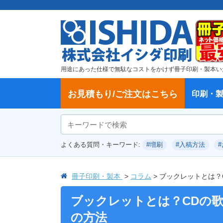
用途にあった仕様で無駄なコストをかけず冊子印刷・製本い
お見積もり/ご注文はこちら
印刷・
ご注文方法
学校・大学、各種スクール
製本方法から選ぶ
冊子
納期、送料
ご注文からお届けまで
お支払方法
仕様変更のお手続き
増刷のご依頼
変更、キャンセル、返品・交換につ
ポイントについて
教材・テキスト
論文・論文集
記念誌
カタログ、パンフレット
文集・詩集
卒園アルバム、卒業アルバム
無線綴じ冊子
中綴じ冊子
平綴じ冊子
リング製本
取扱
製本
冊子
オプ
試し
表紙
デー
オフ
よくある質問・キーワード:
#増刷
#入稿方法
いて
につ
冊子印刷・製本
コラム
ブックレットとは？
ブックレットとは？CDの
の方法