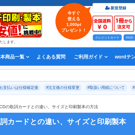
新規登録
今すぐ
使える
1,000pt
プレゼント！
クレジットカード
PAI
たします。
製本商品一覧
よくある質問
ご利用ガイド
wordテ
印刷について
法人・各種団体
印刷カラーから選ぶ
入稿方法
出版社
オプション加工から選ぶ
テンプレー
Word入
テンプレー
前付につい
本文につい
画像（写真
奥付につい
入力した文
デー
い用紙
方法 綴じ方の種類
印刷 対応サイズ
ション加工
刷り
データ無料作成サービス
タ修正サービス
セット印刷、オンデマンド印刷
報告書・資料・会報
記念誌
カタログ、パンフレット
マニュアル・説明書
宗教書
表紙カラー/本文モノクロの冊子
モノクロ冊子
フルカラー冊子
本文のカラー・モノクロ混在印刷
背幅計算ツール
WEB入稿ガイド｜データ作成チェ
対応アプリケーション、ファイル形
教材・テキスト
写真集・作品集
自費出版・小説
文芸誌
文集・詩集
宗教書
自分史
PP加工
ブックカバー、帯
箔押し
見返し加工
扉
片袖折り
穴あけ加工
無線
中綴
平綴
リン
背表
ブッ
箔押
PDF
#お支払いは仕様確定後
#注文後の仕様変更
#取扱い用紙について
いて
ックリスト
式
CDの歌詞カードとの違い、サイズと印刷製本の方法
歌詞カードとの違い、サイズと印刷製本