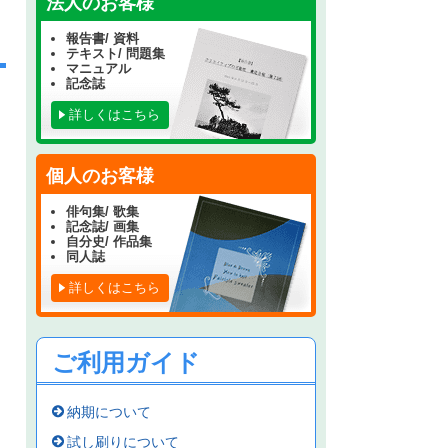
法人のお客様
報告書/ 資料
テキスト/ 問題集
マニュアル
記念誌
詳しくはこちら
個人のお客様
俳句集/ 歌集
記念誌/ 画集
自分史/ 作品集
同人誌
詳しくはこちら
ご利用ガイド
納期について
試し刷りについて