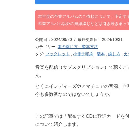
本年度の卒業アルバムのご依頼について、予定す
卒業アルバム以外の無線綴じなどは引き続き承っ
公開日：2024/09/20 / 最終更新日：2024/10/31
カテゴリー:
本の綴じ方、製本方法
タグ:
ブックレット
,
小冊子印刷
,
製本
,
綴じ方
,
カ
音楽を配信（サブスクリプション）で聴くこ
ん。
とくにインディーズやアマチュアの音源、企
今も多数派なのではないでしょうか。
この記事では「配布するCDに歌詞カードを
について紹介します。