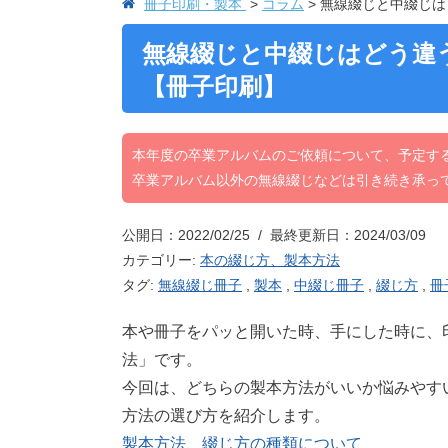
冊子印刷・製本
コラム
無線綴じと中綴じは
無線綴じと中綴じはどう違
【冊子印刷】
本年度の卒業アルバムのご依頼について、予定す
卒業アルバム以外の無線綴じなどは引き続き承っ
公開日：2022/02/25 / 最終更新日：2024/03/09
カテゴリー:
本の綴じ方、製本方法
タグ:
無線綴じ冊子
,
製本
,
中綴じ冊子
,
綴じ方
,
冊
本や冊子をパッと開いた時、手にした時に、
法」です。
今回は、どちらの製本方法がいいか悩みやす
方法の選び方を紹介します。
製本方法、綴じ方の種類について