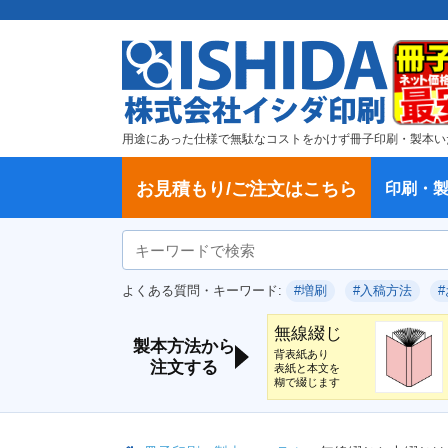
用途にあった仕様で無駄なコストをかけず冊子印刷・製本い
お見積もり/ご注文はこちら
印刷・
ご注文方法
学校・大学、各種スクール
製本方法から選ぶ
冊子
納期、送料
ご注文からお届けまで
お支払方法
仕様変更のお手続き
増刷のご依頼
変更、キャンセル、返品・交換につ
ポイントについて
教材・テキスト
論文・論文集
記念誌
カタログ、パンフレット
文集・詩集
卒園アルバム、卒業アルバム
無線綴じ冊子
中綴じ冊子
平綴じ冊子
リング製本
取扱
製本
冊子
オプ
試し
表紙
デー
オフ
よくある質問・キーワード:
#増刷
#入稿方法
いて
につ
無線綴じ
製本方法から
背表紙あり
注文する
表紙と本文を
糊で綴じます