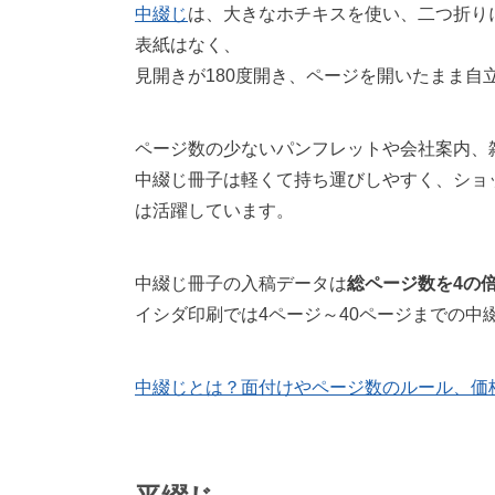
中綴じ
は、大きなホチキスを使い、二つ折り
表紙はなく、
見開きが180度開き、ページを開いたまま
ページ数の少ないパンフレットや会社案内、
中綴じ冊子は軽くて持ち運びしやすく、ショ
は活躍しています。
中綴じ冊子の入稿データは
総ページ数を4の
イシダ印刷では4ページ～40ページまでの中
中綴じとは？面付けやページ数のルール、価