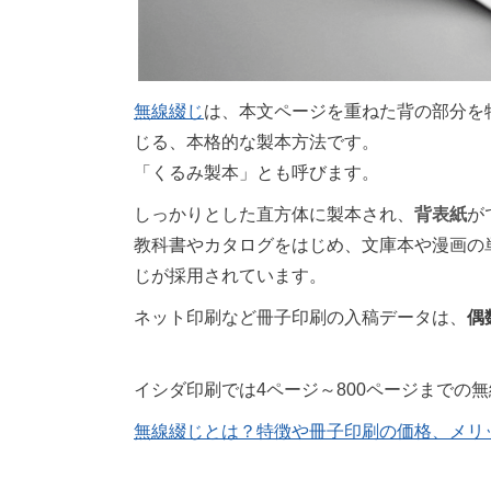
無線綴じ
は、本文ページを重ねた背の部分を
じる、本格的な製本方法です。
「くるみ製本」とも呼びます。
しっかりとした直方体に製本され、
背表紙
が
教科書やカタログをはじめ、文庫本や漫画の
じが採用されています。
ネット印刷など冊子印刷の入稿データは、
偶
イシダ印刷では4ページ～800ページまでの
無線綴じとは？特徴や冊子印刷の価格、メリ