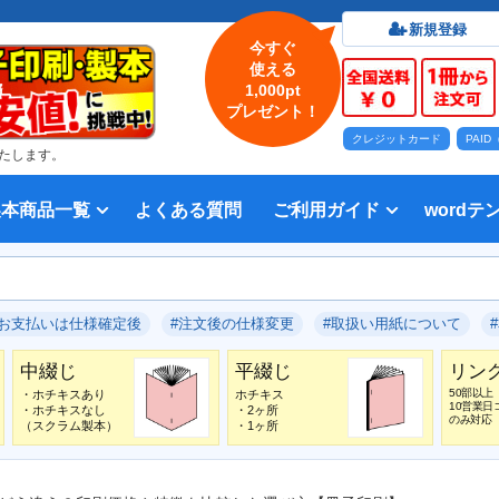
新規登録
今すぐ
使える
1,000pt
プレゼント！
クレジットカード
PAI
たします。
製本商品一覧
よくある質問
ご利用ガイド
wordテ
印刷について
法人・各種団体
印刷カラーから選ぶ
入稿方法
出版社
オプション加工から選ぶ
テンプレー
Word入
テンプレー
前付につい
本文につい
画像（写真
奥付につい
入力した文
デー
い用紙
方法 綴じ方の種類
印刷 対応サイズ
ション加工
刷り
データ無料作成サービス
タ修正サービス
セット印刷、オンデマンド印刷
報告書・資料・会報
記念誌
カタログ、パンフレット
マニュアル・説明書
宗教書
表紙カラー/本文モノクロの冊子
モノクロ冊子
フルカラー冊子
本文のカラー・モノクロ混在印刷
背幅計算ツール
WEB入稿ガイド｜データ作成チェ
対応アプリケーション、ファイル形
教材・テキスト
写真集・作品集
自費出版・小説
文芸誌
文集・詩集
宗教書
自分史
PP加工
ブックカバー、帯
箔押し
見返し加工
扉
片袖折り
穴あけ加工
無線
中綴
平綴
リン
背表
ブッ
箔押
PDF
#お支払いは仕様確定後
#注文後の仕様変更
#取扱い用紙について
いて
ックリスト
式
中綴じ
平綴じ
リン
50部以上
・ホチキスあり
ホチキス
10営業日
・ホチキスなし
・2ヶ所
のみ対応
（スクラム製本）
・1ヶ所