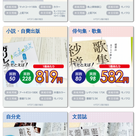
小説・自費出版
俳句集・歌集
自分史
文芸誌