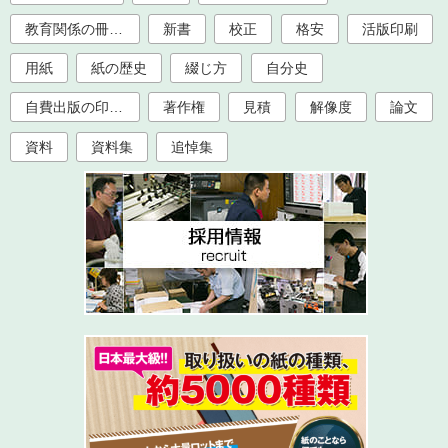
教育関係の冊子印刷（大学、学校、塾）
新書
校正
格安
活版印刷
用紙
紙の歴史
綴じ方
自分史
自費出版の印刷製本
著作権
見積
解像度
論文
資料
資料集
追悼集