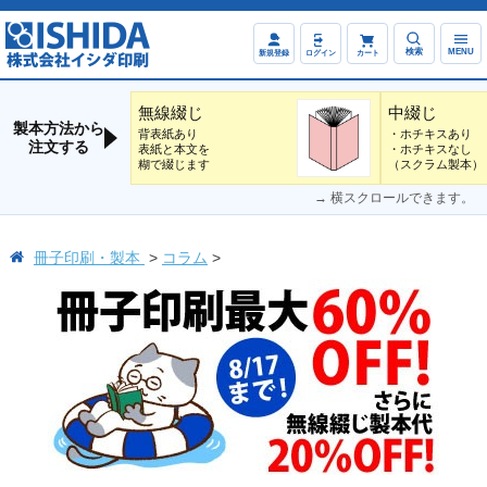
検索
MENU
新規登録
ログイン
カート
無線綴じ
中綴じ
製本方法から
背表紙あり
・ホチキスあり
注文する
表紙と本文を
・ホチキスなし
糊で綴じます
（スクラム製本）
→ 横スクロールできます。
冊子印刷・製本
コラム