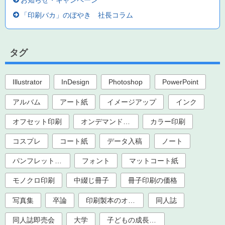
お知らせ・キャンペーン
「印刷バカ」のぼやき 社長コラム
タグ
Illustrator
InDesign
Photoshop
PowerPoint
アルバム
アート紙
イメージアップ
インク
オフセット印刷
オンデマンド印刷
カラー印刷
コスプレ
コート紙
データ入稿
ノート
パンフレット印刷
フォント
マットコート紙
モノクロ印刷
中綴じ冊子
冊子印刷の価格
写真集
卒論
印刷製本のオプション加工
同人誌
同人誌即売会
大学
子どもの成長記録