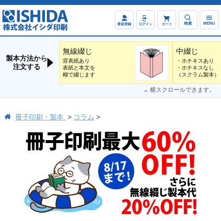
検索
MENU
新規登録
ログイン
カート
無線綴じ
中綴じ
製本方法から
背表紙あり
・ホチキスあり
注文する
表紙と本文を
・ホチキスなし
糊で綴じます
（スクラム製本）
→ 横スクロールできます。
冊子印刷・製本
コラム