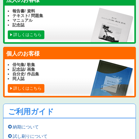
報告書/ 資料
テキスト/ 問題集
マニュアル
記念誌
詳しくはこちら
個人のお客様
俳句集/ 歌集
記念誌/ 画集
自分史/ 作品集
同人誌
詳しくはこちら
ご利用ガイド
納期について
試し刷りについて