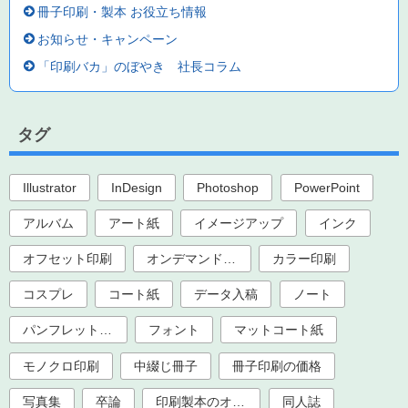
冊子印刷・製本 お役立ち情報
お知らせ・キャンペーン
「印刷バカ」のぼやき 社長コラム
タグ
Illustrator
InDesign
Photoshop
PowerPoint
アルバム
アート紙
イメージアップ
インク
オフセット印刷
オンデマンド印刷
カラー印刷
コスプレ
コート紙
データ入稿
ノート
パンフレット印刷
フォント
マットコート紙
モノクロ印刷
中綴じ冊子
冊子印刷の価格
写真集
卒論
印刷製本のオプション加工
同人誌