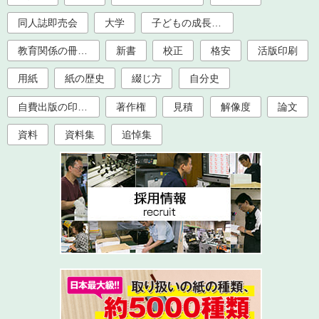
同人誌即売会
大学
子どもの成長記録
教育関係の冊子印刷（大学、学校、塾）
新書
校正
格安
活版印刷
用紙
紙の歴史
綴じ方
自分史
自費出版の印刷製本
著作権
見積
解像度
論文
資料
資料集
追悼集