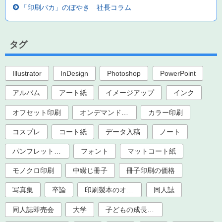
「印刷バカ」のぼやき 社長コラム
タグ
Illustrator
InDesign
Photoshop
PowerPoint
アルバム
アート紙
イメージアップ
インク
オフセット印刷
オンデマンド印刷
カラー印刷
コスプレ
コート紙
データ入稿
ノート
パンフレット印刷
フォント
マットコート紙
モノクロ印刷
中綴じ冊子
冊子印刷の価格
写真集
卒論
印刷製本のオプション加工
同人誌
同人誌即売会
大学
子どもの成長記録