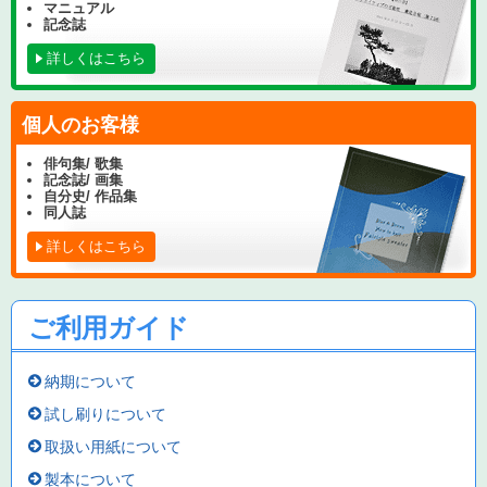
マニュアル
記念誌
詳しくはこちら
個人のお客様
俳句集/ 歌集
記念誌/ 画集
自分史/ 作品集
同人誌
詳しくはこちら
ご利用ガイド
納期について
試し刷りについて
取扱い用紙について
製本について