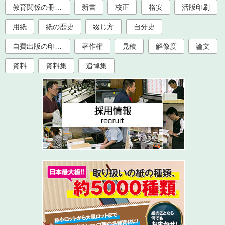
教育関係の冊子印刷（大学、学校、塾）
新書
校正
格安
活版印刷
用紙
紙の歴史
綴じ方
自分史
自費出版の印刷製本
著作権
見積
解像度
論文
資料
資料集
追悼集