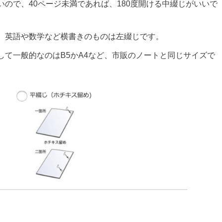
ので、40ページ未満であれば、180度開ける中綴じがいいで
、英語や数学など横書きのものは左綴じです。
て一般的なのはB5かA4など、市販のノートと同じサイズで