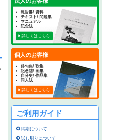
法人のお客様
報告書/ 資料
テキスト/ 問題集
マニュアル
記念誌
詳しくはこちら
個人のお客様
俳句集/ 歌集
ゆ
記念誌/ 画集
自分史/ 作品集
同人誌
詳しくはこちら
ご利用ガイド
納期について
試し刷りについて