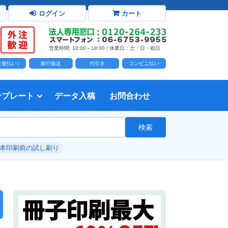
ログイン
カート
営業時間: 10:00～18:00 / 休業日：土・日・祝日
D（後払い）
銀行振込
代引き
コンビニ払い
ンプレート
データ入稿
お問合わせ
トダウンロード
力時の前提知識・注意事項
トを開く
て
て
・イラスト）の配置
て
書を印刷する
タ作成注意点
印刷会社
個人・サークル
検索
綴じ冊子
じ冊子
じ冊子
グ製本
紙（無線綴じ冊子）
クカバー、帯
し
入稿ガイド（word）
教材・テキスト
報告書・資料・会報
論文・論文集
記念誌
カタログ、パンフレット
マニュアル・説明書
自費出版・小説
写真集・作品集
自費出版・小説
文芸誌
文集・詩集
自分史
卒園アルバム、卒業アルバム
#本印刷前の試し刷り