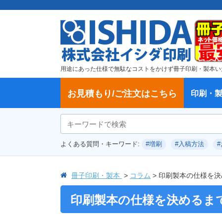
用途にあった仕様で無駄なコストをかけず冊子印刷・製本い
お見積もり/ご注文はこちら
印刷・
ご注文方法
学校・大学、各種スクール
製本方法から選ぶ
冊子
納期、送料
ご注文からお届けまで
お支払方法
仕様変更のお手続き
増刷のご依頼
変更、キャンセル、返品・交換につ
ポイントについて
教材・テキスト
論文・論文集
記念誌
カタログ、パンフレット
文集・詩集
卒園アルバム、卒業アルバム
無線綴じ冊子
中綴じ冊子
平綴じ冊子
リング製本
取扱
製本
冊子
オプ
試し
表紙
デー
オフ
よくある質問・キーワード:
#増刷
#入稿方法
いて
につ
冊子印刷・製本
コラム
印刷製本の仕様を決
印刷製本の仕様を決めるま