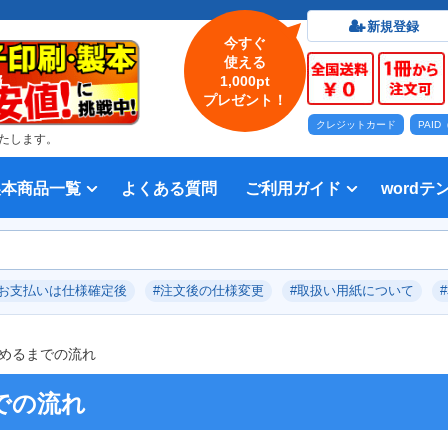
新規登録
今すぐ
使える
1,000pt
プレゼント！
クレジットカード
PAI
たします。
製本商品一覧
よくある質問
ご利用ガイド
wordテ
印刷について
法人・各種団体
印刷カラーから選ぶ
入稿方法
出版社
オプション加工から選ぶ
テンプレー
Word入
テンプレー
前付につい
本文につい
画像（写真
奥付につい
入力した文
デー
い用紙
方法 綴じ方の種類
印刷 対応サイズ
ション加工
刷り
データ無料作成サービス
タ修正サービス
セット印刷、オンデマンド印刷
報告書・資料・会報
記念誌
カタログ、パンフレット
マニュアル・説明書
宗教書
表紙カラー/本文モノクロの冊子
モノクロ冊子
フルカラー冊子
本文のカラー・モノクロ混在印刷
背幅計算ツール
WEB入稿ガイド｜データ作成チェ
対応アプリケーション、ファイル形
教材・テキスト
写真集・作品集
自費出版・小説
文芸誌
文集・詩集
宗教書
自分史
PP加工
ブックカバー、帯
箔押し
見返し加工
扉
片袖折り
穴あけ加工
無線
中綴
平綴
リン
背表
ブッ
箔押
PDF
#お支払いは仕様確定後
#注文後の仕様変更
#取扱い用紙について
いて
ックリスト
式
めるまでの流れ
での流れ