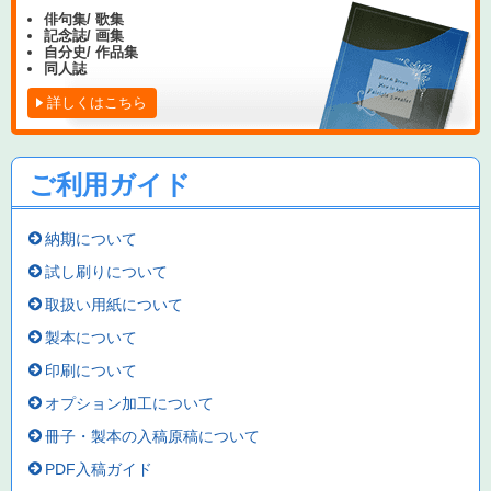
俳句集/ 歌集
記念誌/ 画集
自分史/ 作品集
同人誌
詳しくはこちら
ご利用ガイド
納期について
試し刷りについて
取扱い用紙について
製本について
印刷について
オプション加工について
冊子・製本の入稿原稿について
PDF入稿ガイド