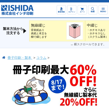
検索
MENU
新規登録
ログイン
カート
無線綴じ
中綴じ
製本方法から
背表紙あり
・ホチキスあり
注文する
表紙と本文を
・ホチキスなし
糊で綴じます
（スクラム製本）
→ 横スクロールできます。
冊子印刷・製本
コラム