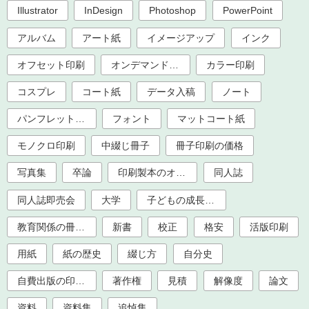
Illustrator
InDesign
Photoshop
PowerPoint
アルバム
アート紙
イメージアップ
インク
オフセット印刷
オンデマンド印刷
カラー印刷
コスプレ
コート紙
データ入稿
ノート
パンフレット印刷
フォント
マットコート紙
モノクロ印刷
中綴じ冊子
冊子印刷の価格
写真集
卒論
印刷製本のオプション加工
同人誌
同人誌即売会
大学
子どもの成長記録
教育関係の冊子印刷（大学、学校、塾）
新書
校正
格安
活版印刷
用紙
紙の歴史
綴じ方
自分史
自費出版の印刷製本
著作権
見積
解像度
論文
資料
資料集
追悼集