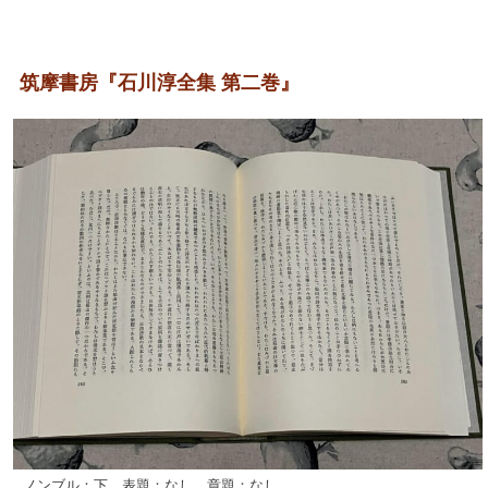
筑摩書房『石川淳全集 第二巻』
ノンブル：下 表題：なし 章題：なし