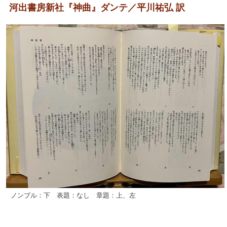
河出書房新社『神曲』ダンテ／平川祐弘 訳
ノンブル：下 表題：なし 章題：上、左