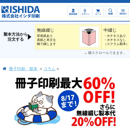
検索
MENU
新規登録
ログイン
カート
無線綴じ
中綴じ
製本方法から
背表紙あり
・ホチキスあり
注文する
表紙と本文を
・ホチキスなし
糊で綴じます
（スクラム製本）
→ 横スクロールできます。
冊子印刷・製本
コラム