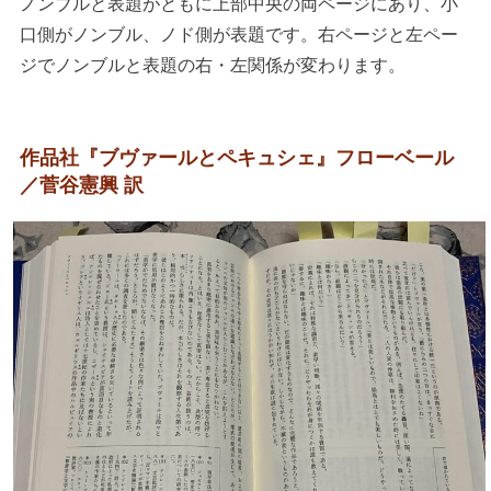
ノンブルと表題がともに上部中央の両ページにあり、小
口側がノンブル、ノド側が表題です。右ページと左ペー
ジでノンブルと表題の右・左関係が変わります。
作品社『ブヴァールとペキュシェ』フローベール
／菅谷憲興 訳