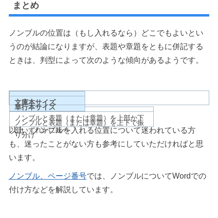
まとめ
ノンブルの位置は（もし入れるなら）どこでもよいとい
うのが結論になりますが、表題や章題をともに併記する
ときは、判型によって次のような傾向があるようです。
文庫本サイズ
単行本サイズ
ノンブルと表題（または章題）を上部か下
ノンブルと表題（または章題）を上下で振
以上、ノンブルを入れる位置について迷われている方
部いずれかに統一
り分け
も、迷ったことがない方も参考にしていただければと思
います。
ノンブル、ページ番号
では、ノンブルについてWordでの
付け方などを解説しています。