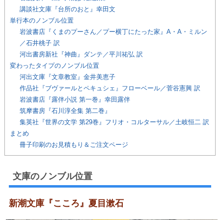
講談社文庫『台所のおと』幸田文
単行本のノンブル位置
岩波書店『くまのプーさん／プー横丁にたった家』A・A・ミルン
／石井桃子 訳
河出書房新社『神曲』ダンテ／平川祐弘 訳
変わったタイプのノンブル位置
河出文庫『文章教室』金井美恵子
作品社『ブヴァールとペキュシェ』フローベール／菅谷憲興 訳
岩波書店『露伴小説 第一巻』幸田露伴
筑摩書房『石川淳全集 第二巻』
集英社『世界の文学 第29巻』フリオ・コルターサル／土岐恒二 訳
まとめ
冊子印刷のお見積もり＆ご注文ページ
文庫のノンブル位置
新潮文庫『こころ』夏目漱石