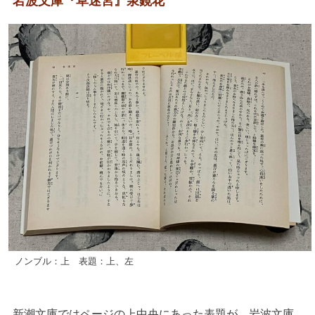
岩波文庫『草迷宮』泉鏡花
ノンブル：上 表題：上、左
新潮文庫ではページの上中央にあった表題が、岩波文庫