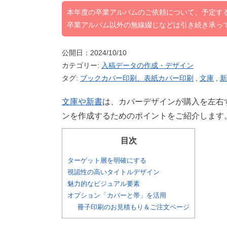
本年度の卒業アルバムのご依頼について、予定す
卒業アルバム以外の無線綴じなどは引き続き承っ
公開日：2024/10/10
カテゴリー:
入稿データの作成・デザイン
タグ:
ブックカバー印刷、表紙カバー印刷
,
文庫
,
新
文庫や新書
は、カバーデザインが購入を左右
ンを作成するためのポイントをご紹介します
目次
ターゲット層を明確にする
視認性の高いタイトルデザイン
魅力的なビジュアル要素
オプション「カバーと帯」を活用
冊子印刷のお見積もり＆ご注文ページ