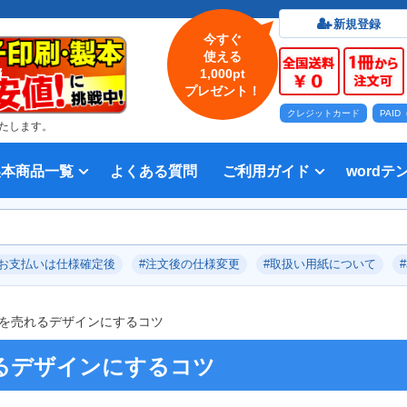
新規登録
今すぐ
使える
1,000pt
プレゼント！
クレジットカード
PAI
たします。
製本商品一覧
よくある質問
ご利用ガイド
wordテ
印刷について
法人・各種団体
印刷カラーから選ぶ
入稿方法
出版社
オプション加工から選ぶ
テンプレー
Word入
テンプレー
前付につい
本文につい
画像（写真
奥付につい
入力した文
デー
い用紙
方法 綴じ方の種類
印刷 対応サイズ
ション加工
刷り
データ無料作成サービス
タ修正サービス
セット印刷、オンデマンド印刷
報告書・資料・会報
記念誌
カタログ、パンフレット
マニュアル・説明書
宗教書
表紙カラー/本文モノクロの冊子
モノクロ冊子
フルカラー冊子
本文のカラー・モノクロ混在印刷
背幅計算ツール
WEB入稿ガイド｜データ作成チェ
対応アプリケーション、ファイル形
教材・テキスト
写真集・作品集
自費出版・小説
文芸誌
文集・詩集
宗教書
自分史
PP加工
ブックカバー、帯
箔押し
見返し加工
扉
片袖折り
穴あけ加工
無線
中綴
平綴
リン
背表
ブッ
箔押
PDF
#お支払いは仕様確定後
#注文後の仕様変更
#取扱い用紙について
いて
ックリスト
式
を売れるデザインにするコツ
るデザインにするコツ