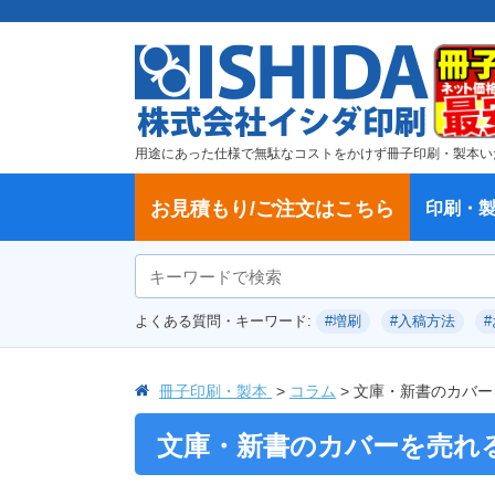
用途にあった仕様で無駄なコストをかけず冊子印刷・製本い
お見積もり/ご注文はこちら
印刷・
ご注文方法
学校・大学、各種スクール
製本方法から選ぶ
冊子
納期、送料
ご注文からお届けまで
お支払方法
仕様変更のお手続き
増刷のご依頼
変更、キャンセル、返品・交換につ
ポイントについて
教材・テキスト
論文・論文集
記念誌
カタログ、パンフレット
文集・詩集
卒園アルバム、卒業アルバム
無線綴じ冊子
中綴じ冊子
平綴じ冊子
リング製本
取扱
製本
冊子
オプ
試し
表紙
デー
オフ
よくある質問・キーワード:
#増刷
#入稿方法
いて
につ
冊子印刷・製本
コラム
文庫・新書のカバー
文庫・新書のカバーを売れ