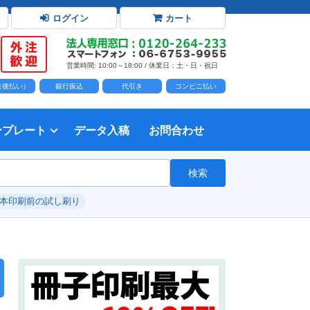
ログイン
カート
営業時間: 10:00～18:00 / 休業日：土・日・祝日
D（後払い）
銀行振込
代引き
コンビニ払い
ンプレート
データ入稿
お問合わせ
トダウンロード
力時の前提知識・注意事項
トを開く
て
て
・イラスト）の配置
て
書を印刷する
タ作成注意点
印刷会社
個人・サークル
検索
綴じ冊子
じ冊子
じ冊子
グ製本
紙（無線綴じ冊子）
クカバー、帯
し
入稿ガイド（word）
教材・テキスト
報告書・資料・会報
論文・論文集
記念誌
カタログ、パンフレット
マニュアル・説明書
自費出版・小説
写真集・作品集
自費出版・小説
文芸誌
文集・詩集
自分史
卒園アルバム、卒業アルバム
#本印刷前の試し刷り