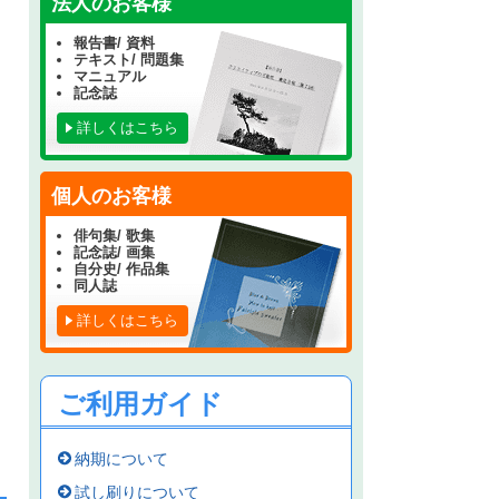
法人のお客様
報告書/ 資料
テキスト/ 問題集
マニュアル
記念誌
詳しくはこちら
個人のお客様
俳句集/ 歌集
記念誌/ 画集
自分史/ 作品集
同人誌
詳しくはこちら
ご利用ガイド
納期について
試し刷りについて