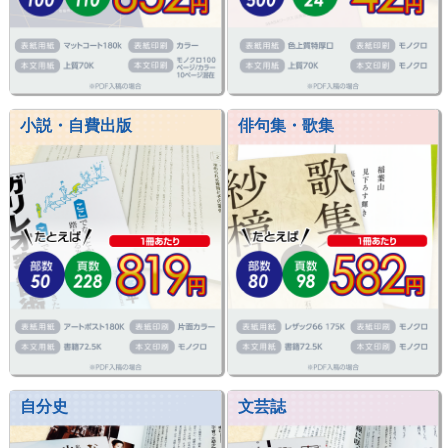
小説・自費出版
俳句集・歌集
自分史
文芸誌