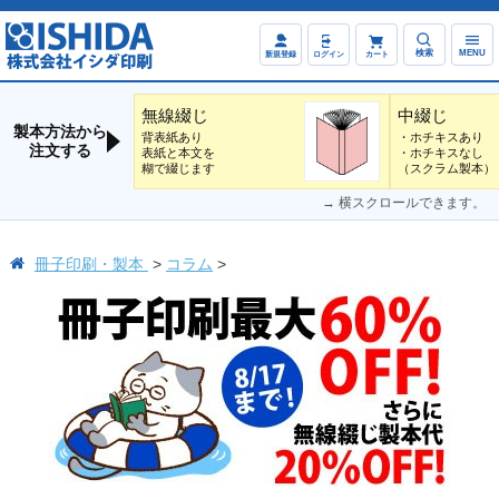
検索
MENU
新規登録
ログイン
カート
無線綴じ
中綴じ
製本方法から
背表紙あり
・ホチキスあり
注文する
表紙と本文を
・ホチキスなし
糊で綴じます
（スクラム製本）
→ 横スクロールできます。
冊子印刷・製本
コラム