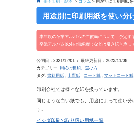
冊子印刷・製本
コラム
用途別に印刷用紙を
用途別に印刷用紙を使い分
本年度の卒業アルバムのご依頼について、予定す
卒業アルバム以外の無線綴じなどは引き続き承っ
公開日：2021/12/01 / 最終更新日：2023/11/08
カテゴリー:
用紙の種類、選び方
タグ:
書籍用紙
,
上質紙
,
コート紙
,
マットコート紙
印刷会社では様々な紙を扱っています。
同じような白い紙でも、用途によって使い分
す。
イシダ印刷の取り扱い用紙一覧