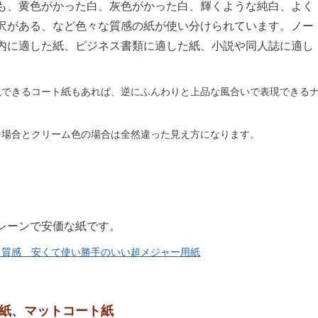
も、黄色がかった白、灰色がかった白、輝くような純白、よく
沢がある、など色々な質感の紙が使い分けられています。ノー
内に適した紙、ビジネス書類に適した紙、小説や同人誌に適し
現できるコート紙もあれば、逆にふんわりと上品な風合いで表現できる
な場合とクリーム色の場合は全然違った見え方になります。
レーンで安価な紙です。
、質感 安くて使い勝手のいい超メジャー用紙
紙、マットコート紙