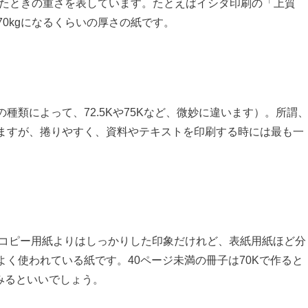
ねたときの重さを表しています。たとえばイシダ印刷の「上質
70kgになるくらいの厚さの紙です。
種類によって、72.5Kや75Kなど、微妙に違います）。所謂
ますが、捲りやすく、資料やテキストを印刷する時には最も一
す。コピー用紙よりはしっかりした印象だけれど、表紙用紙ほど分
く使われている紙です。40ページ未満の冊子は70Kで作ると
みるといいでしょう。