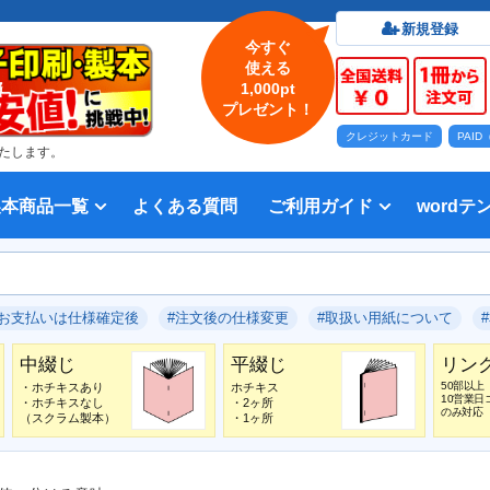
新規登録
今すぐ
使える
1,000pt
プレゼント！
クレジットカード
PAI
たします。
製本商品一覧
よくある質問
ご利用ガイド
wordテ
印刷について
法人・各種団体
印刷カラーから選ぶ
入稿方法
出版社
オプション加工から選ぶ
テンプレー
Word入
テンプレー
前付につい
本文につい
画像（写真
奥付につい
入力した文
デー
い用紙
方法 綴じ方の種類
印刷 対応サイズ
ション加工
刷り
データ無料作成サービス
タ修正サービス
セット印刷、オンデマンド印刷
報告書・資料・会報
記念誌
カタログ、パンフレット
マニュアル・説明書
宗教書
表紙カラー/本文モノクロの冊子
モノクロ冊子
フルカラー冊子
本文のカラー・モノクロ混在印刷
背幅計算ツール
WEB入稿ガイド｜データ作成チェ
対応アプリケーション、ファイル形
教材・テキスト
写真集・作品集
自費出版・小説
文芸誌
文集・詩集
宗教書
自分史
PP加工
ブックカバー、帯
箔押し
見返し加工
扉
片袖折り
穴あけ加工
無線
中綴
平綴
リン
背表
ブッ
箔押
PDF
#お支払いは仕様確定後
#注文後の仕様変更
#取扱い用紙について
いて
ックリスト
式
中綴じ
平綴じ
リン
50部以上
・ホチキスあり
ホチキス
10営業日
・ホチキスなし
・2ヶ所
のみ対応
（スクラム製本）
・1ヶ所