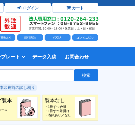
ログイン
カート
営業時間: 10:00～18:00 / 休業日：土・日・祝日
D（後払い）
銀行振込
代引き
コンビニ払い
ンプレート
データ入稿
お問合わせ
トダウンロード
力時の前提知識・注意事項
トを開く
て
て
・イラスト）の配置
て
書を印刷する
タ作成注意点
印刷会社
個人・サークル
検索
綴じ冊子
じ冊子
じ冊子
グ製本
紙（無線綴じ冊子）
クカバー、帯
し
入稿ガイド（word）
教材・テキスト
報告書・資料・会報
論文・論文集
記念誌
カタログ、パンフレット
マニュアル・説明書
自費出版・小説
写真集・作品集
自費出版・小説
文芸誌
文集・詩集
自分史
卒園アルバム、卒業アルバム
#本印刷前の試し刷り
グ製本
製本なし
・1冊ずつ合紙
コース
・1冊ずつ帯掛け
・表紙あり／なし