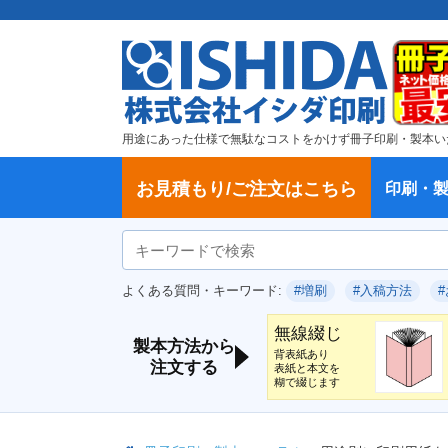
用途にあった仕様で無駄なコストをかけず冊子印刷・製本い
お見積もり/ご注文はこちら
印刷・
ご注文方法
学校・大学、各種スクール
製本方法から選ぶ
冊子
納期、送料
ご注文からお届けまで
お支払方法
仕様変更のお手続き
増刷のご依頼
変更、キャンセル、返品・交換につ
ポイントについて
教材・テキスト
論文・論文集
記念誌
カタログ、パンフレット
文集・詩集
卒園アルバム、卒業アルバム
無線綴じ冊子
中綴じ冊子
平綴じ冊子
リング製本
取扱
製本
冊子
オプ
試し
表紙
デー
オフ
よくある質問・キーワード:
#増刷
#入稿方法
いて
につ
無線綴じ
製本方法から
背表紙あり
注文する
表紙と本文を
糊で綴じます