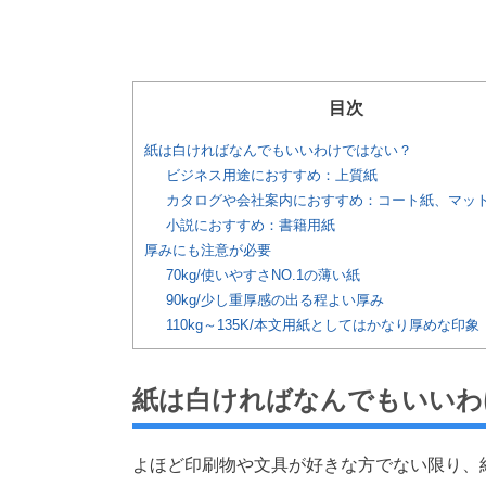
目次
紙は白ければなんでもいいわけではない？
ビジネス用途におすすめ：上質紙
カタログや会社案内におすすめ：コート紙、マッ
小説におすすめ：書籍用紙
厚みにも注意が必要
70kg/使いやすさNO.1の薄い紙
90kg/少し重厚感の出る程よい厚み
110kg～135K/本文用紙としてはかなり厚めな印象
紙は白ければなんでもいいわ
よほど印刷物や文具が好きな方でない限り、