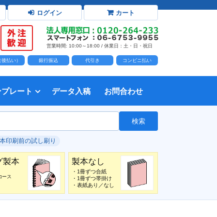
ログイン
カート
営業時間: 10:00～18:00 / 休業日：土・日・祝日
D（後払い）
銀行振込
代引き
コンビニ払い
ンプレート
データ入稿
お問合わせ
トダウンロード
力時の前提知識・注意事項
トを開く
て
て
・イラスト）の配置
て
書を印刷する
タ作成注意点
印刷会社
個人・サークル
検索
綴じ冊子
じ冊子
じ冊子
グ製本
紙（無線綴じ冊子）
クカバー、帯
し
入稿ガイド（word）
教材・テキスト
報告書・資料・会報
論文・論文集
記念誌
カタログ、パンフレット
マニュアル・説明書
自費出版・小説
写真集・作品集
自費出版・小説
文芸誌
文集・詩集
自分史
卒園アルバム、卒業アルバム
#本印刷前の試し刷り
グ製本
製本なし
・1冊ずつ合紙
コース
・1冊ずつ帯掛け
・表紙あり／なし