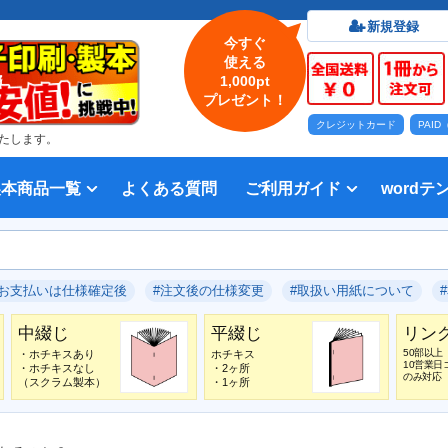
新規登録
今すぐ
使える
1,000pt
プレゼント！
クレジットカード
PAI
たします。
製本商品一覧
よくある質問
ご利用ガイド
wordテ
印刷について
法人・各種団体
印刷カラーから選ぶ
入稿方法
出版社
オプション加工から選ぶ
テンプレー
Word入
テンプレー
前付につい
本文につい
画像（写真
奥付につい
入力した文
デー
い用紙
方法 綴じ方の種類
印刷 対応サイズ
ション加工
刷り
データ無料作成サービス
タ修正サービス
セット印刷、オンデマンド印刷
報告書・資料・会報
記念誌
カタログ、パンフレット
マニュアル・説明書
宗教書
表紙カラー/本文モノクロの冊子
モノクロ冊子
フルカラー冊子
本文のカラー・モノクロ混在印刷
背幅計算ツール
WEB入稿ガイド｜データ作成チェ
対応アプリケーション、ファイル形
教材・テキスト
写真集・作品集
自費出版・小説
文芸誌
文集・詩集
宗教書
自分史
PP加工
ブックカバー、帯
箔押し
見返し加工
扉
片袖折り
穴あけ加工
無線
中綴
平綴
リン
背表
ブッ
箔押
PDF
#お支払いは仕様確定後
#注文後の仕様変更
#取扱い用紙について
いて
ックリスト
式
中綴じ
平綴じ
リン
50部以上
・ホチキスあり
ホチキス
10営業日
・ホチキスなし
・2ヶ所
のみ対応
（スクラム製本）
・1ヶ所