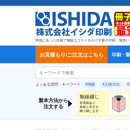
用途にあった仕様で無駄なコストをかけず冊子印刷・製本い
お見積もり/ご注文はこちら
印刷・
ご注文方法
学校・大学、各種スクール
製本方法から選ぶ
冊子
納期、送料
ご注文からお届けまで
お支払方法
仕様変更のお手続き
増刷のご依頼
変更、キャンセル、返品・交換につ
ポイントについて
教材・テキスト
論文・論文集
記念誌
カタログ、パンフレット
文集・詩集
卒園アルバム、卒業アルバム
無線綴じ冊子
中綴じ冊子
平綴じ冊子
リング製本
取扱
製本
冊子
オプ
試し
表紙
デー
オフ
よくある質問・キーワード:
#増刷
#入稿方法
いて
につ
無線綴じ
製本方法から
背表紙あり
注文する
表紙と本文を
糊で綴じます