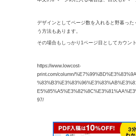
デザインとしてページ数を入れると野暮った
う方法もあります。
その場合もしっかり1ページ目としてカウン
https://www.lowcost-
print.com/column/%E7%99%BD%E3%8
%83%B3%E3%83%96%E3%83%AB%E3%8
E5%85%A5%E3%82%8C%E3%81%AA%E3
97/