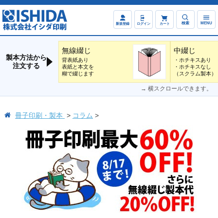
検索
MENU
新規登録
ログイン
カート
無線綴じ
中綴じ
製本方法から
背表紙あり
・ホチキスあり
注文する
表紙と本文を
・ホチキスなし
糊で綴じます
（スクラム製本）
→ 横スクロールできます。
冊子印刷・製本
コラム