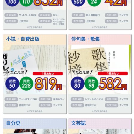
小説・自費出版
俳句集・歌集
自分史
文芸誌