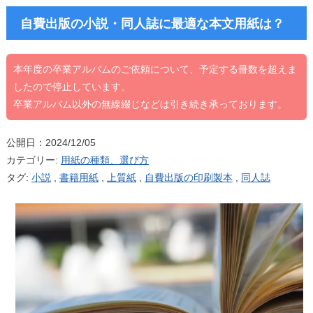
自費出版の小説・同人誌に最適な本文用紙は？
本年度の卒業アルバムのご依頼について、予定する冊数を超えま
したので停止しています。
卒業アルバム以外の無線綴じなどは引き続き承っております。
公開日：2024/12/05
カテゴリー:
用紙の種類、選び方
タグ:
小説
,
書籍用紙
,
上質紙
,
自費出版の印刷製本
,
同人誌