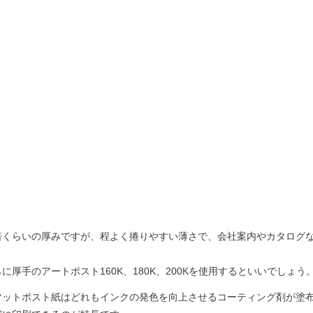
.5倍くらいの厚みですが、程よく捲りやすい薄さで、会社案内やカタログ
厚手のアートポスト160K、180K、200Kを使用するといいでしょう
マットポスト紙はどれもインクの発色を向上させるコーティング剤が塗