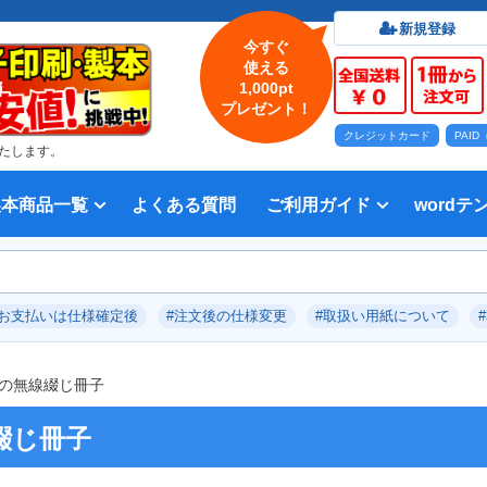
新規登録
今すぐ
使える
1,000pt
プレゼント！
クレジットカード
PAI
たします。
製本商品一覧
よくある質問
ご利用ガイド
wordテ
印刷について
法人・各種団体
印刷カラーから選ぶ
入稿方法
出版社
オプション加工から選ぶ
テンプレー
Word入
テンプレー
前付につい
本文につい
画像（写真
奥付につい
入力した文
デー
い用紙
方法 綴じ方の種類
印刷 対応サイズ
ション加工
刷り
データ無料作成サービス
タ修正サービス
セット印刷、オンデマンド印刷
報告書・資料・会報
記念誌
カタログ、パンフレット
マニュアル・説明書
宗教書
表紙カラー/本文モノクロの冊子
モノクロ冊子
フルカラー冊子
本文のカラー・モノクロ混在印刷
背幅計算ツール
WEB入稿ガイド｜データ作成チェ
対応アプリケーション、ファイル形
教材・テキスト
写真集・作品集
自費出版・小説
文芸誌
文集・詩集
宗教書
自分史
PP加工
ブックカバー、帯
箔押し
見返し加工
扉
片袖折り
穴あけ加工
無線
中綴
平綴
リン
背表
ブッ
箔押
PDF
#お支払いは仕様確定後
#注文後の仕様変更
#取扱い用紙について
いて
ックリスト
式
の無線綴じ冊子
綴じ冊子