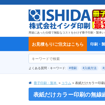
用途にあった仕様で無駄なコストをかけず冊子印刷・製本い
お見積もり/ご注文はこちら
印刷・
ご注文方法
学校・大学、各種スクール
製本方法から選ぶ
冊子
納期、送料
ご注文からお届けまで
お支払方法
仕様変更のお手続き
増刷のご依頼
変更、キャンセル、返品・交換につ
ポイントについて
教材・テキスト
論文・論文集
記念誌
カタログ、パンフレット
文集・詩集
卒園アルバム、卒業アルバム
無線綴じ冊子
中綴じ冊子
平綴じ冊子
リング製本
取扱
製本
冊子
オプ
試し
表紙
デー
オフ
よくある質問・キーワード:
#増刷
#入稿方法
いて
につ
冊子印刷・製本
コラム
表紙だけカラー印刷
表紙だけカラー印刷の無線