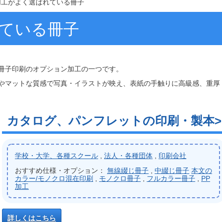
加工がよく選ばれている冊子
れている冊子
冊子印刷のオプション加工の一つです。
やマットな質感で写真・イラストが映え、表紙の手触りに高級感、重厚
カタログ、パンフレットの印刷・製本
学校・大学、各種スクール
,
法人・各種団体
,
印刷会社
おすすめ仕様・オプション：
無線綴じ冊子
,
中綴じ冊子
本文の
カラー/モノクロ混在印刷
,
モノクロ冊子
,
フルカラー冊子
,
PP
加工
詳しくはこちら