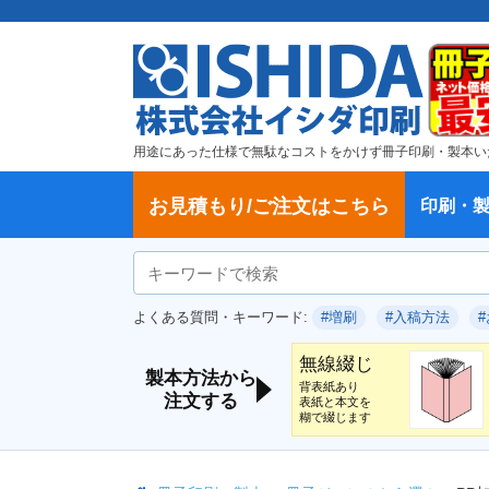
用途にあった仕様で無駄なコストをかけず冊子印刷・製本い
お見積もり/ご注文はこちら
印刷・
ご注文方法
学校・大学、各種スクール
製本方法から選ぶ
冊子
納期、送料
ご注文からお届けまで
お支払方法
仕様変更のお手続き
増刷のご依頼
変更、キャンセル、返品・交換につ
ポイントについて
教材・テキスト
論文・論文集
記念誌
カタログ、パンフレット
文集・詩集
卒園アルバム、卒業アルバム
無線綴じ冊子
中綴じ冊子
平綴じ冊子
リング製本
取扱
製本
冊子
オプ
試し
表紙
デー
オフ
よくある質問・キーワード:
#増刷
#入稿方法
いて
につ
無線綴じ
製本方法から
背表紙あり
注文する
表紙と本文を
糊で綴じます