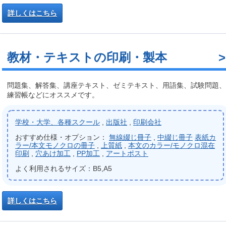
詳しくはこちら
教材・テキストの印刷・製本
問題集、解答集、講座テキスト、ゼミテキスト、用語集、試験問題、
練習帳などにオススメです。
学校・大学、各種スクール
,
出版社
,
印刷会社
おすすめ仕様・オプション：
無線綴じ冊子
,
中綴じ冊子
表紙カ
ラー/本文モノクロの冊子
,
上質紙
,
本文のカラー/モノクロ混在
印刷
,
穴あけ加工
,
PP加工
,
アートポスト
よく利用されるサイズ：B5,A5
詳しくはこちら