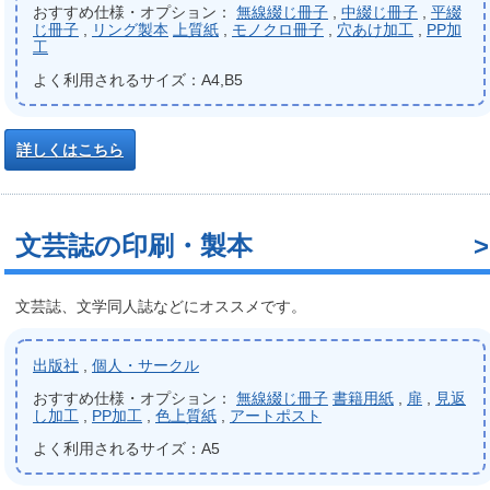
おすすめ仕様・オプション：
無線綴じ冊子
,
中綴じ冊子
,
平綴
じ冊子
,
リング製本
上質紙
,
モノクロ冊子
,
穴あけ加工
,
PP加
工
よく利用されるサイズ：A4,B5
詳しくはこちら
文芸誌の印刷・製本
文芸誌、文学同人誌などにオススメです。
出版社
,
個人・サークル
おすすめ仕様・オプション：
無線綴じ冊子
書籍用紙
,
扉
,
見返
し加工
,
PP加工
,
色上質紙
,
アートポスト
よく利用されるサイズ：A5