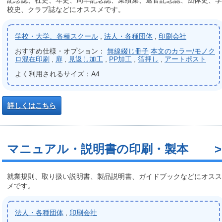
記念誌、社史、年史、周年記念誌、業績集、退官記念誌、団体史、学
校史、クラブ誌などにオススメです。
学校・大学、各種スクール
,
法人・各種団体
,
印刷会社
おすすめ仕様・オプション：
無線綴じ冊子
本文のカラー/モノク
ロ混在印刷
,
扉
,
見返し加工
,
PP加工
,
箔押し
,
アートポスト
よく利用されるサイズ：A4
詳しくはこちら
マニュアル・説明書の印刷・製本
就業規則、取り扱い説明書、製品説明書、ガイドブックなどにオスス
メです。
法人・各種団体
,
印刷会社