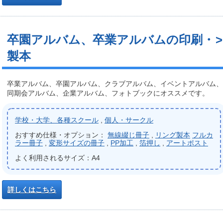
卒園アルバム、卒業アルバムの印刷・
製本
卒業アルバム、卒園アルバム、クラブアルバム、イベントアルバム、
同期会アルバム、企業アルバム、フォトブックにオススメです。
学校・大学、各種スクール
,
個人・サークル
おすすめ仕様・オプション：
無線綴じ冊子
,
リング製本
フルカ
ラー冊子
,
変形サイズの冊子
,
PP加工
,
箔押し
,
アートポスト
よく利用されるサイズ：A4
詳しくはこちら