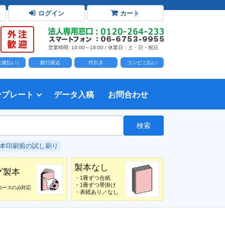
ログイン
カート
営業時間: 10:00～18:00 / 休業日：土・日・祝日
D（後払い）
銀行振込
代引き
コンビニ払い
ンプレート
データ入稿
お問合わせ
トダウンロード
力時の前提知識・注意事項
トを開く
て
て
・イラスト）の配置
て
書を印刷する
タ作成注意点
印刷会社
個人・サークル
検索
綴じ冊子
じ冊子
じ冊子
グ製本
紙（無線綴じ冊子）
クカバー、帯
し
入稿ガイド（word）
教材・テキスト
報告書・資料・会報
論文・論文集
記念誌
カタログ、パンフレット
マニュアル・説明書
自費出版・小説
写真集・作品集
自費出版・小説
文芸誌
文集・詩集
自分史
卒園アルバム、卒業アルバム
#本印刷前の試し刷り
製本なし
グ製本
・1冊ずつ合紙
・1冊ずつ帯掛け
コースのみ対応
・表紙あり／なし