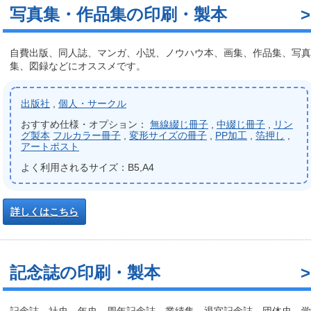
写真集・作品集の印刷・製本
自費出版、同人誌、マンガ、小説、ノウハウ本、画集、作品集、写真
集、図録などにオススメです。
出版社
,
個人・サークル
おすすめ仕様・オプション：
無線綴じ冊子
,
中綴じ冊子
,
リン
グ製本
フルカラー冊子
,
変形サイズの冊子
,
PP加工
,
箔押し
,
アートポスト
よく利用されるサイズ：B5,A4
詳しくはこちら
記念誌の印刷・製本