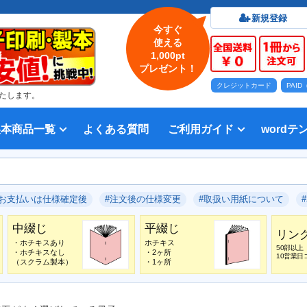
新規登録
今すぐ
使える
1,000pt
プレゼント！
クレジットカード
PAI
たします。
製本商品一覧
よくある質問
ご利用ガイド
wordテ
印刷について
法人・各種団体
印刷カラーから選ぶ
入稿方法
出版社
オプション加工から選ぶ
テンプレー
Word入
テンプレー
前付につい
本文につい
画像（写真
奥付につい
入力した文
デー
い用紙
方法 綴じ方の種類
印刷 対応サイズ
ション加工
刷り
データ無料作成サービス
タ修正サービス
セット印刷、オンデマンド印刷
報告書・資料・会報
記念誌
カタログ、パンフレット
マニュアル・説明書
宗教書
表紙カラー/本文モノクロの冊子
モノクロ冊子
フルカラー冊子
本文のカラー・モノクロ混在印刷
背幅計算ツール
WEB入稿ガイド｜データ作成チェ
対応アプリケーション、ファイル形
教材・テキスト
写真集・作品集
自費出版・小説
文芸誌
文集・詩集
宗教書
自分史
PP加工
ブックカバー、帯
箔押し
見返し加工
扉
片袖折り
穴あけ加工
無線
中綴
平綴
リン
背表
ブッ
箔押
PDF
#お支払いは仕様確定後
#注文後の仕様変更
#取扱い用紙について
いて
ックリスト
式
中綴じ
平綴じ
リン
・ホチキスあり
ホチキス
50部以上
・ホチキスなし
・2ヶ所
10営業日
（スクラム製本）
・1ヶ所