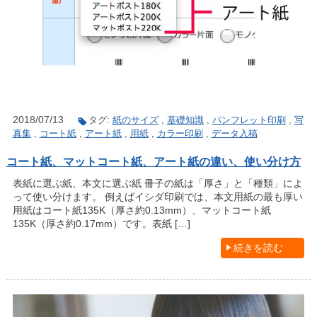
2018/07/13
タグ:
紙のサイズ
,
基礎知識
,
パンフレット印刷
,
写
真集
,
コート紙
,
アート紙
,
用紙
,
カラー印刷
,
データ入稿
コート紙、マットコート紙、アート紙の違い、使い分け方
表紙に選ぶ紙、本文に選ぶ紙 冊子の紙は「厚さ」と「種類」によ
って使い分けます。 例えばイシダ印刷では、本文用紙の最も厚い
用紙はコート紙135K（厚さ約0.13mm）、マットコート紙
135K（厚さ約0.17mm）です。表紙 […]
続きを読む