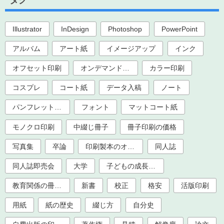
Illustrator
InDesign
Photoshop
PowerPoint
アルバム
アート紙
イメージアップ
インク
オフセット印刷
オンデマンド印刷
カラー印刷
コスプレ
コート紙
データ入稿
ノート
パンフレット印刷
フォント
マットコート紙
モノクロ印刷
中綴じ冊子
冊子印刷の価格
写真集
卒論
印刷製本のオプション加工
同人誌
同人誌即売会
大学
子どもの成長記録
教育関係の冊子印刷（大学、学校、塾）
新書
校正
格安
活版印刷
用紙
紙の歴史
綴じ方
自分史