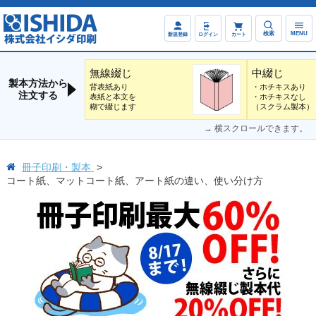
検索
MENU
新規登録
ログイン
カート
無線綴じ
中綴じ
製本方法から
背表紙あり
・ホチキスあり
注文する
表紙と本文を
・ホチキスなし
糊で綴じます
（スクラム製本）
→ 横スクロールできます。
冊子印刷・製本
コート紙、マットコート紙、アート紙の違い、使い分け方