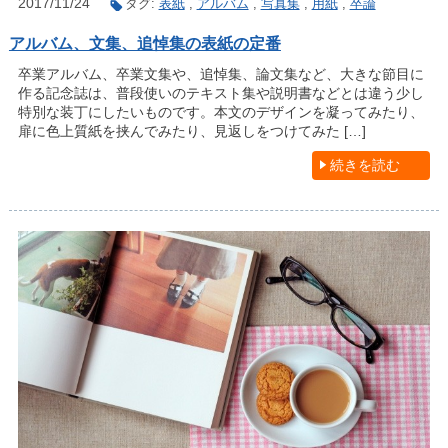
2017/11/24
タグ:
表紙
,
アルバム
,
写真集
,
用紙
,
卒論
アルバム、文集、追悼集の表紙の定番
卒業アルバム、卒業文集や、追悼集、論文集など、大きな節目に
作る記念誌は、普段使いのテキスト集や説明書などとは違う少し
特別な装丁にしたいものです。本文のデザインを凝ってみたり、
扉に色上質紙を挟んでみたり、見返しをつけてみた […]
続きを読む