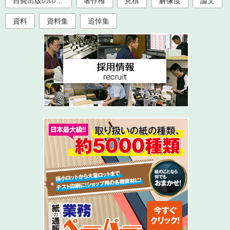
自費出版の印刷製本
著作権
見積
解像度
論文
資料
資料集
追悼集