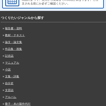
文される前にか必ずご確認ください。
つくりたいジャンルから探す
報告書・資料
教材・テキスト
論文・論文集
作品集・画集
記念誌
マニュアル
小説
文集・詩集
自分史
文芸誌
アルバム
冊子・本の製作代行