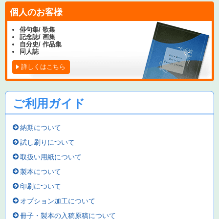
個人のお客様
俳句集/ 歌集
記念誌/ 画集
自分史/ 作品集
同人誌
詳しくはこちら
ご利用ガイド
納期について
試し刷りについて
取扱い用紙について
製本について
印刷について
オプション加工について
冊子・製本の入稿原稿について