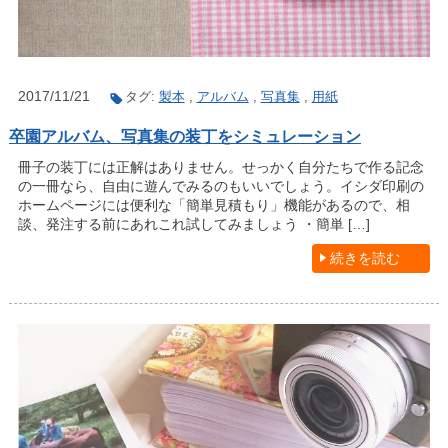
2017/11/21
タグ:
製本
,
アルバム
,
写真集
,
用紙
卒園アルバム、写真集の装丁をシミュレーション
冊子の装丁には正解はありません。せっかく自分たちで作る記念
の一冊なら、自由に遊んでみるのもいいでしょう。イシダ印刷の
ホームページには便利な「簡単見積もり」機能があるので、相
談、発注する前にあれこれ試してみましょう ・簡単 […]
続きを読む