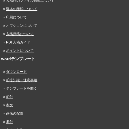
入稿時のファイル形式について
製本の種類について
印刷について
オプションについて
入稿原稿について
PDF入稿ガイド
ポイントについて
wordテンプレート
ダウンロード
前提知識・注意事項
テンプレートを開く
前付
本文
画像の配置
奥付