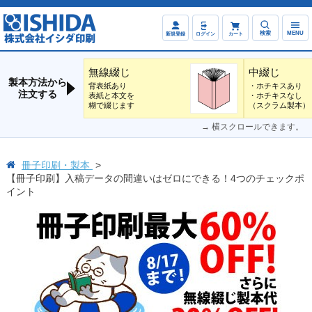
検索
MENU
新規登録
ログイン
カート
無線綴じ
中綴じ
製本方法から
背表紙あり
・ホチキスあり
注文する
表紙と本文を
・ホチキスなし
糊で綴じます
（スクラム製本）
→ 横スクロールできます。
冊子印刷・製本
【冊子印刷】入稿データの間違いはゼロにできる！4つのチェックポ
イント