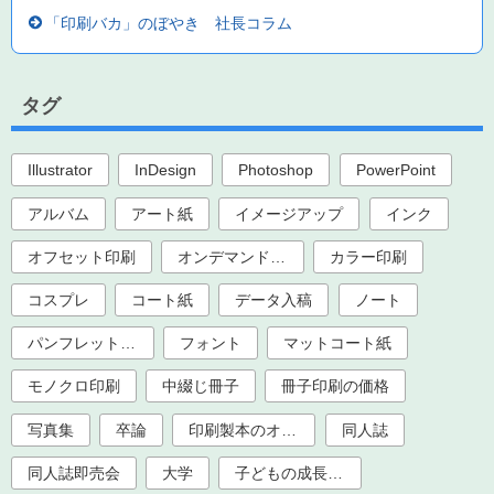
「印刷バカ」のぼやき 社長コラム
タグ
Illustrator
InDesign
Photoshop
PowerPoint
アルバム
アート紙
イメージアップ
インク
オフセット印刷
オンデマンド印刷
カラー印刷
コスプレ
コート紙
データ入稿
ノート
パンフレット印刷
フォント
マットコート紙
モノクロ印刷
中綴じ冊子
冊子印刷の価格
写真集
卒論
印刷製本のオプション加工
同人誌
同人誌即売会
大学
子どもの成長記録