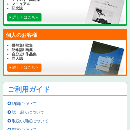
マニュアル
記念誌
詳しくはこちら
個人のお客様
俳句集/ 歌集
記念誌/ 画集
自分史/ 作品集
同人誌
詳しくはこちら
ご利用ガイド
納期について
試し刷りについて
取扱い用紙について
製本について