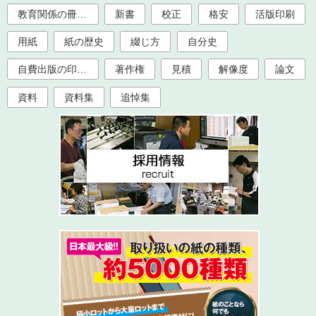
教育関係の冊子印刷（大学、学校、塾）
新書
校正
格安
活版印刷
用紙
紙の歴史
綴じ方
自分史
自費出版の印刷製本
著作権
見積
解像度
論文
資料
資料集
追悼集