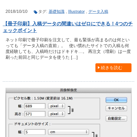
2018/10/10
タグ:
基礎知識
,
Illustrator
,
データ入稿
【冊子印刷】入稿データの間違いはゼロにできる！4つのチ
ェックポイント
ネット印刷で冊子印刷を注文して、最も緊張が高まるのは何とい
っても「データ入稿の直前」。 使い慣れたサイトでの入稿も何
度経験しても、入稿時だけはドキドキ…。 再注文（増刷）は一度
刷った前回と同じデータを使うた […]
続きを読む