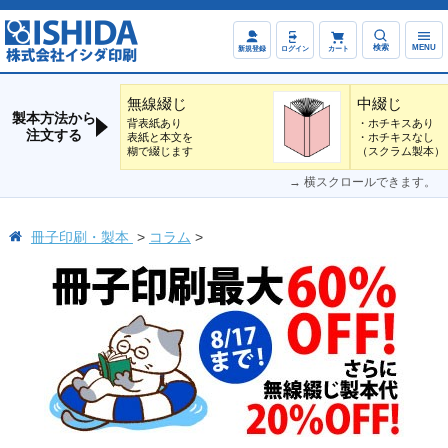
検索
MENU
新規登録
ログイン
カート
無線綴じ
中綴じ
製本方法から
背表紙あり
・ホチキスあり
注文する
表紙と本文を
・ホチキスなし
糊で綴じます
（スクラム製本）
→ 横スクロールできます。
冊子印刷・製本
コラム