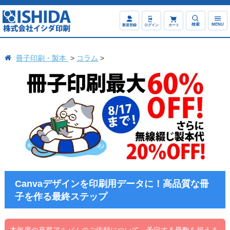
検索
MENU
新規登録
ログイン
カート
冊子印刷・製本
コラム
Canvaデザインを印刷用データに！高品質な冊
子を作る最終ステップ