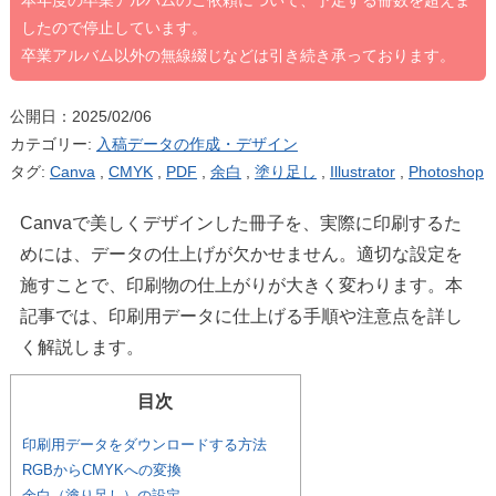
本年度の卒業アルバムのご依頼について、予定する冊数を超えま
したので停止しています。
卒業アルバム以外の無線綴じなどは引き続き承っております。
公開日：2025/02/06
カテゴリー:
入稿データの作成・デザイン
タグ:
Canva
,
CMYK
,
PDF
,
余白
,
塗り足し
,
Illustrator
,
Photoshop
Canvaで美しくデザインした冊子を、実際に印刷するた
めには、データの仕上げが欠かせません。適切な設定を
施すことで、印刷物の仕上がりが大きく変わります。本
記事では、印刷用データに仕上げる手順や注意点を詳し
く解説します。
目次
印刷用データをダウンロードする方法
RGBからCMYKへの変換
余白（塗り足し）の設定