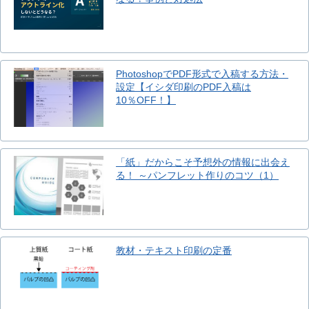
PhotoshopでPDF形式で入稿する方法・
設定【イシダ印刷のPDF入稿は
10％OFF！】
「紙」だからこそ予想外の情報に出会え
る！ ～パンフレット作りのコツ（1）
教材・テキスト印刷の定番