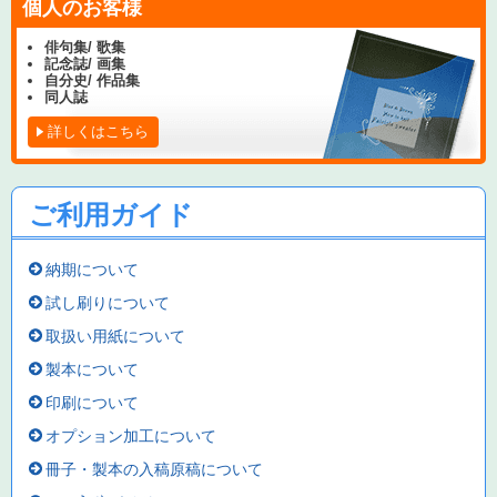
個人のお客様
俳句集/ 歌集
記念誌/ 画集
自分史/ 作品集
同人誌
詳しくはこちら
ご利用ガイド
納期について
試し刷りについて
取扱い用紙について
製本について
印刷について
オプション加工について
冊子・製本の入稿原稿について