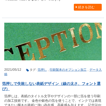
続きを読む
2021/05/12
タグ:
箔押し
,
印刷製本のオプション加工
,
データ入
稿
箔押しで失敗しない表紙デザイン（線の太さ、フォント選
び）
箔押しは、表紙のタイトル文字やデザインの一部に箔を使う印刷
の加工技術です。 金色や銀色の箔を使うことで、インクでは表現
できない輝きが表紙に強い存在感、高級感を与えます。 記念誌や