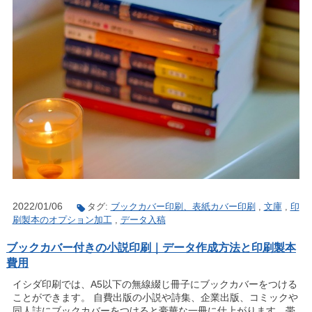
2022/01/06
タグ:
ブックカバー印刷、表紙カバー印刷
,
文庫
,
印
刷製本のオプション加工
,
データ入稿
ブックカバー付きの小説印刷｜データ作成方法と印刷製本
費用
イシダ印刷では、A5以下の無線綴じ冊子にブックカバーをつける
ことができます。 自費出版の小説や詩集、企業出版、コミックや
同人誌にブックカバーをつけると豪華な一冊に仕上がります。帯