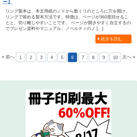
ー】
リング製本は、本文用紙のノドから数ミリのところに穴を開け、
リングで留める製本方法です。特徴は、ページが360度回せるこ
とと、切り離しやすいことです。 ページが開きやすく自立するの
でプレゼン資料やマニュアル、ノベルティのノ […]
続きを読む
« 前へ
次へ »
1
2
3
4
5
6
7
8
9
10