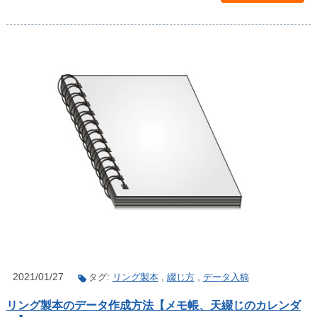
2021/01/27
タグ:
リング製本
,
綴じ方
,
データ入稿
リング製本のデータ作成方法【メモ帳、天綴じのカレンダ