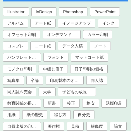
Illustrator
InDesign
Photoshop
PowerPoint
アルバム
アート紙
イメージアップ
インク
オフセット印刷
オンデマンド印刷
カラー印刷
コスプレ
コート紙
データ入稿
ノート
パンフレット印刷
フォント
マットコート紙
モノクロ印刷
中綴じ冊子
冊子印刷の価格
写真集
卒論
印刷製本のオプション加工
同人誌
同人誌即売会
大学
子どもの成長記録
教育関係の冊子印刷（大学、学校、塾）
新書
校正
格安
活版印刷
用紙
紙の歴史
綴じ方
自分史
自費出版の印刷製本
著作権
見積
解像度
論文