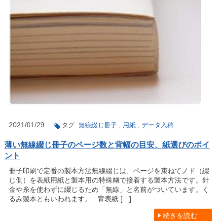
2021/01/29
タグ:
無線綴じ冊子
,
用紙
,
データ入稿
薄い無線綴じ冊子のページ数と背幅の目安、紙選びのポイ
ント
冊子印刷で定番の製本方法無線綴じは、ページを束ねてノド（綴
じ側）を表紙用紙と製本用の特殊糊で接着する製本方法です。針
金や糸を使わずに綴じるため「無線」と名前がついています。く
るみ製本ともいわれます。 背表紙 […]
続きを読む