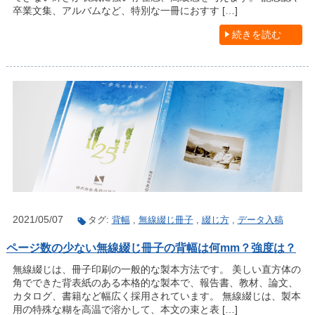
卒業文集、アルバムなど、特別な一冊におすす […]
続きを読む
2021/05/07
タグ:
背幅
,
無線綴じ冊子
,
綴じ方
,
データ入稿
ページ数の少ない無線綴じ冊子の背幅は何mm？強度は？
無線綴じは、冊子印刷の一般的な製本方法です。 美しい直方体の
角でできた背表紙のある本格的な製本で、報告書、教材、論文、
カタログ、書籍など幅広く採用されています。 無線綴じは、製本
用の特殊な糊を高温で溶かして、本文の束と表 […]