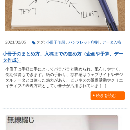
2021/02/05
タグ:
小冊子印刷
,
パンフレット印刷
,
データ入稿
小冊子のまとめ方、入稿までの進め方（企画や予算、デー
タ作成）
小冊子は手軽に手にとってパラパラと眺められ、配布しやすく、
長期保管もできます。紙の手触り、存在感はウェブサイトやデジ
タルデータとは違った魅力があり、ビジネスの販促活動やクリエ
イティブの表現方法として小冊子が活用されていま […]
続きを読む