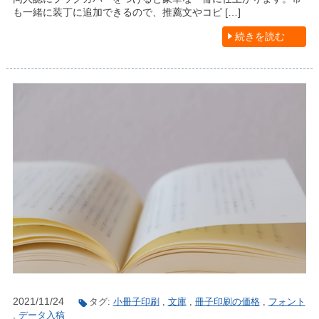
も一緒に装丁に追加できるので、推薦文やコピ […]
続きを読む
2021/11/24
タグ:
小冊子印刷
,
文庫
,
冊子印刷の価格
,
フォント
,
データ入稿