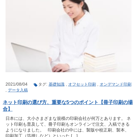
2021/08/04
タグ:
基礎知識
,
オフセット印刷
,
オンデマンド印刷
,
データ入稿
ネット印刷の選び方、重要な5つのポイント【冊子印刷の場
合】
日本には、大小さまざまな規模の印刷会社が何万とあります。 ネ
ット印刷も普及して、冊子印刷もオンラインで注文、入稿できる
ようになりました。 印刷会社の中には、製版や校正刷、製本、
印刷加工（箔押しなど）といった […]