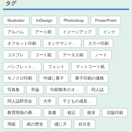
タグ
Illustrator
InDesign
Photoshop
PowerPoint
アルバム
アート紙
イメージアップ
インク
オフセット印刷
オンデマンド印刷
カラー印刷
コスプレ
コート紙
データ入稿
ノート
パンフレット印刷
フォント
マットコート紙
モノクロ印刷
中綴じ冊子
冊子印刷の価格
写真集
卒論
印刷製本のオプション加工
同人誌
同人誌即売会
大学
子どもの成長記録
教育関係の冊子印刷（大学、学校、塾）
新書
校正
格安
活版印刷
用紙
紙の歴史
綴じ方
自分史