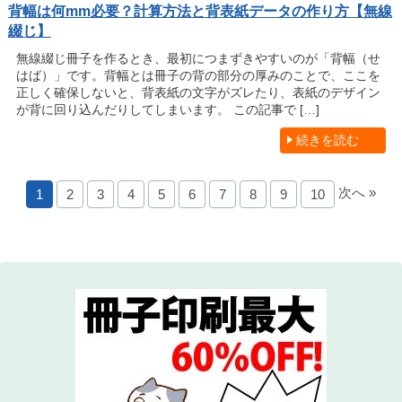
背幅は何mm必要？計算方法と背表紙データの作り方【無線
綴じ】
無線綴じ冊子を作るとき、最初につまずきやすいのが「背幅（せ
はば）」です。背幅とは冊子の背の部分の厚みのことで、ここを
正しく確保しないと、背表紙の文字がズレたり、表紙のデザイン
が背に回り込んだりしてしまいます。 この記事で […]
続きを読む
次へ »
1
2
3
4
5
6
7
8
9
10