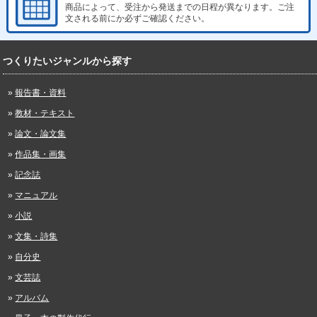
商品によって、受注から発送までの日程が異なります。ご注
文される前にか必ずご確認ください。
つくりたいジャンルから探す
報告書・資料
教材・テキスト
論文・論文集
作品集・画集
記念誌
マニュアル
小説
文集・詩集
自分史
文芸誌
アルバム