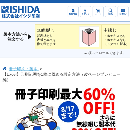
検索
MENU
新規登録
ログイン
カート
無線綴じ
中綴じ
製本方法から
背表紙あり
・ホチキスあり
注文する
表紙と本文を
・ホチキスなし
糊で綴じます
（スクラム製本）
→ 横スクロールできます。
冊子印刷・製本
【Excel】印刷範囲を1枚に収める設定方法（改ページプレビュー
編）